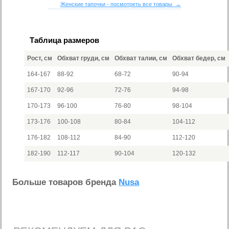
Женские тапочки - посмотреть все товары →
Таблица размеров
Рост, см
Обхват груди, см
Обхват талии, см
Обхват бедер, см
164-167
88-92
68-72
90-94
167-170
92-96
72-76
94-98
170-173
96-100
76-80
98-104
173-176
100-108
80-84
104-112
176-182
108-112
84-90
112-120
182-190
112-117
90-104
120-132
Больше товаров бренда
Nusa