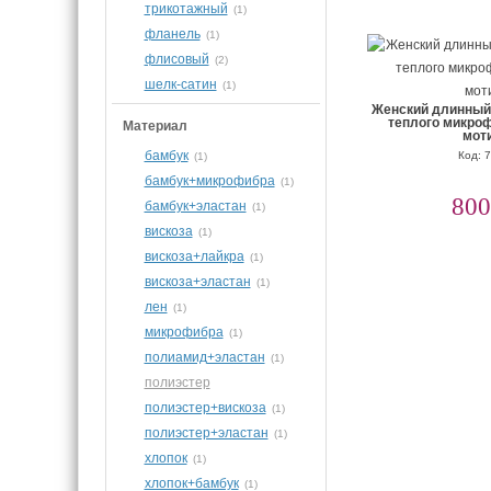
трикотажный
(1)
фланель
(1)
флисовый
(2)
шелк-сатин
(1)
Женский длинный 
теплого микро
Материал
мот
бамбук
Код: 
(1)
бамбук+микрофибра
(1)
800
бамбук+эластан
(1)
вискоза
(1)
вискоза+лайкра
(1)
вискоза+эластан
(1)
лен
(1)
микрофибра
(1)
полиамид+эластан
(1)
полиэстер
полиэстер+вискоза
(1)
полиэстер+эластан
(1)
хлопок
(1)
хлопок+бамбук
(1)