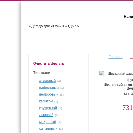
Нали
ОДЕЖДА ДЛЯ ДОМА И ОТДЫХА
Женщинам
Мужчинам
Главная
Очистить фильтр
Тип ткани
атласный
(4)
Шелковый халат
вафельный
(1)
фу
Код: 
велюровый
(1)
капитон
(1)
731
кружевной
(1)
льняной
(1)
махровый
(1)
сатиновый
(1)