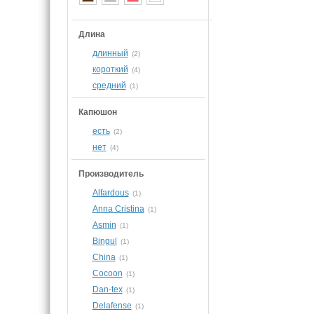
Длина
длинный
(2)
короткий
(4)
средний
(1)
Капюшон
есть
(2)
нет
(4)
Производитель
Alfardous
(1)
Anna Cristina
(1)
Asmin
(1)
Bingul
(1)
China
(1)
Cocoon
(1)
Dan-tex
(1)
Delafense
(1)