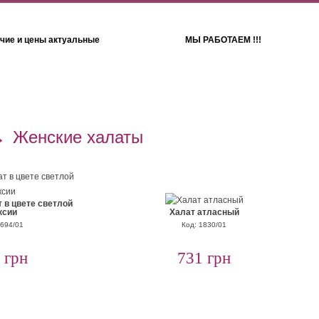
чие и цены актуальные
МЫ РАБОТАЕМ !!!
Детям
Полотенца
→
Женские халаты
 в цвете светлой
ксии
Халат атласный
2694/01
Код: 1830/01
 грн
731 грн