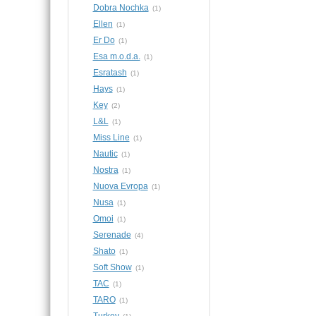
Dobra Nochka
(1)
Ellen
(1)
Er Do
(1)
Esa m.o.d.a.
(1)
Esratash
(1)
Hays
(1)
Key
(2)
L&L
(1)
Miss Line
(1)
Nautic
(1)
Nostra
(1)
Nuova Evropa
(1)
Nusa
(1)
Omoi
(1)
Serenade
(4)
Shato
(1)
Soft Show
(1)
TAC
(1)
TARO
(1)