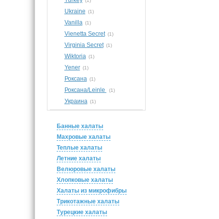
Turkey
(1)
Ukraine
(1)
Vanilla
(1)
Vienetta Secret
(1)
Virginia Secret
(1)
Wiktoria
(1)
Yener
(1)
Роксана
(1)
Роксана/Leinle
(1)
Украина
(1)
Банные халаты
Махровые халаты
Теплые халаты
Летние халаты
Велюровые халаты
Хлопковые халаты
Халаты из микрофибры
Трикотажные халаты
Турецкие халаты