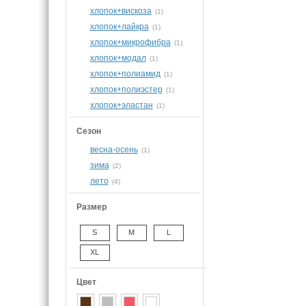
хлопок+вискоза
(1)
хлопок+лайкра
(1)
хлопок+микрофибра
(1)
хлопок+модал
(1)
хлопок+полиамид
(1)
хлопок+полиэстер
(1)
хлопок+эластан
(1)
Сезон
весна-осень
(1)
зима
(2)
лето
(4)
Размер
S
M
L
XL
Цвет