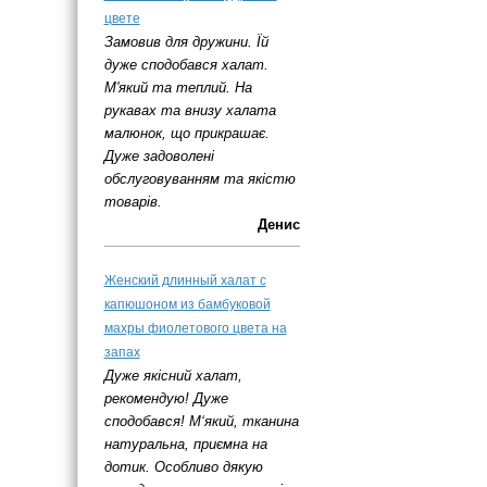
цвете
Замовив для дружини. Їй
дуже сподобався халат.
М'який та теплий. На
рукавах та внизу халата
малюнок, що прикрашає.
Дуже задоволені
обслуговуванням та якістю
товарів.
Денис
Женский длинный халат с
капюшоном из бамбуковой
махры фиолетового цвета на
запах
Дуже якісний халат,
рекомендую! Дуже
сподобався! М‘який, тканина
натуральна, приємна на
дотик. Особливо дякую