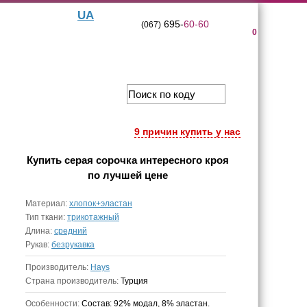
UA
695-
60-60
(067)
0
9 причин купить у нас
Купить
серая сорочка интересного кроя
по лучшей цене
Материал:
хлопок+эластан
Тип ткани:
трикотажный
Длина:
средний
Рукав:
безрукавка
Производитель:
Hays
Страна производитель:
Турция
Особенности:
Состав: 92% модал, 8% эластан.