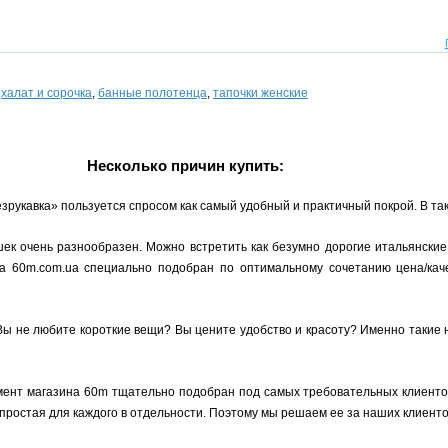
,
халат и сорочка
,
банные полотенца
,
тапочки женские
Несколько причин купить:
езрукавка» пользуется спросом как самый удобный и практичный покрой. В так
ек очень разнообразен. Можно встретить как безумно дорогие итальянские
на 60m.com.ua специально подобран по оптимальному сочетанию цена/кач
Вы не любите короткие вещи? Вы цените удобство и красоту? Именно такие
мент магазина 60m тщательно подобран под самых требовательных клиентов,
простая для каждого в отдельности. Поэтому мы решаем ее за наших клиенто