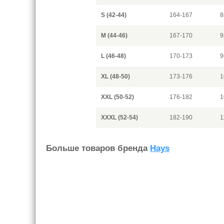
S (42-44)
164-167
8
M (44-46)
167-170
9
L (46-48)
170-173
9
XL (48-50)
173-176
1
XXL (50-52)
176-182
1
XXXL (52-54)
182-190
1
Больше товаров бренда
Hays