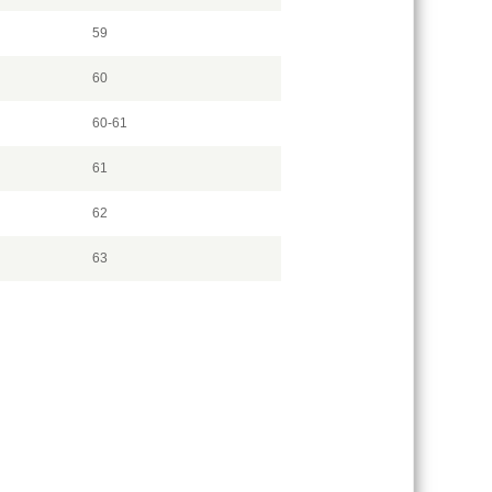
59
60
60-61
61
62
63