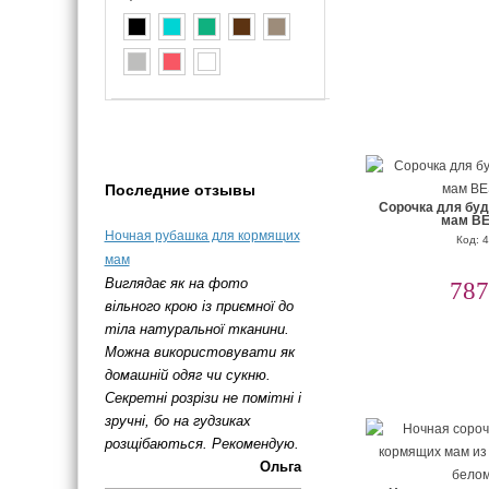
Последние отзывы
Сорочка для бу
мам B
Ночная рубашка для кормящих
Код: 
мам
Виглядає як на фото
787
вільного крою із приємної до
тіла натуральної тканини.
Можна використовувати як
домашній одяг чи сукню.
Секретні розрізи не помітні і
зручні, бо на гудзиках
розщібаються. Рекомендую.
Ольга