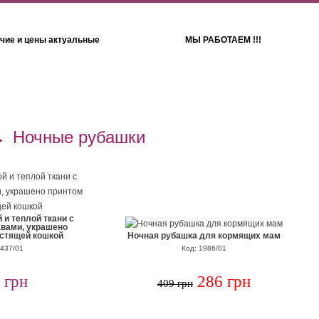
чие и цены актуальные
МЫ РАБОТАЕМ !!!
Детям
Полотенца
→
Ночные рубашки
 и теплой ткани с
вами, украшено
естящей кошкой
Ночная рубашка для кормящих мам
3437/01
Код: 1986/01
 грн
286 грн
409 грн