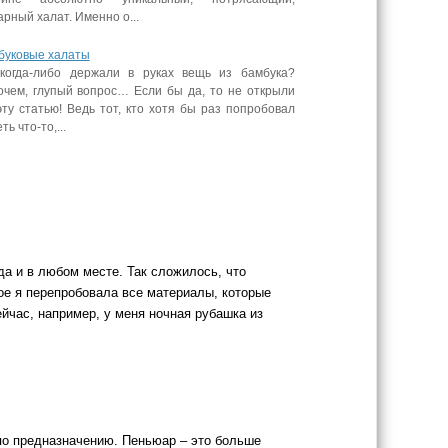
рный халат. Именно о...
буковые халаты
когда-либо держали в руках вещь из бамбука?
очем, глупый вопрос… Если бы да, то не открыли
ту статью! Ведь тот, кто хотя бы раз попробовал
ть что-то,...
да и в любом месте. Так сложилось, что
ое я перепробовала все материалы, которые
ейчас, например, у меня ночная рубашка из
по предназначению. Пеньюар – это больше