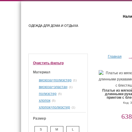
Нали
ОДЕЖДА ДЛЯ ДОМА И ОТДЫХА
Женщинам
Мужчинам
Главная
Очистить фильтр
Материал
вискоза+полиэстер
(1)
вискоза+эластан
(1)
Платье из мягкой
полиэстер
длинными рука
(5)
принтом с бл
хлопок
(5)
Код: 
хлопок+полиэстер
(1)
638
Размер
S
M
L