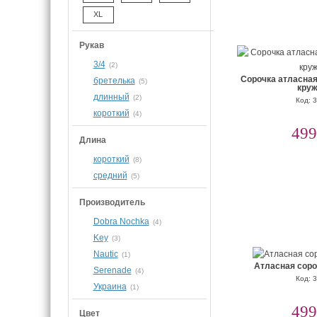
XL
Рукав
3/4
(2)
Сорочка атласна
бретелька
(5)
кру
длинный
(2)
Код: 
короткий
(4)
499
Длина
короткий
(8)
средний
(5)
Производитель
Dobra Nochka
(4)
Key
(3)
Nautic
(1)
Атласная соро
Serenade
(4)
Код: 
Украина
(1)
499
Цвет