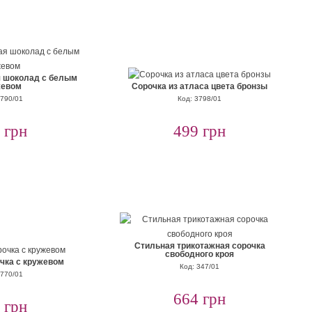
я шоколад с белым
жевом
Сорочка из атласа цвета бронзы
3790/01
Код: 3798/01
 грн
499 грн
Стильная трикотажная сорочка
свободного кроя
чка с кружевом
Код: 347/01
3770/01
664 грн
 грн