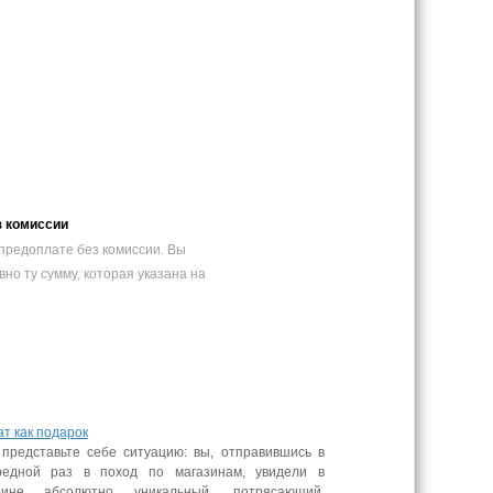
з комиссии
предоплате без комиссии. Вы
вно ту сумму, которая указана на
т как подарок
 представьте себе ситуацию: вы, отправившись в
редной раз в поход по магазинам, увидели в
рине абсолютно уникальный, потрясающий,