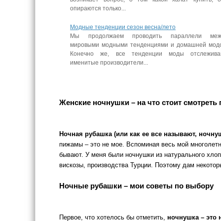
опираются только...
Модные тенденции сезон весна/лето
Мы продолжаем проводить параллели меж
мировыми модными тенденциями и домашней мод
Конечно же, все тенденции моды отслежива
именитые производители...
Женские ночнушки – на что стоит смотреть 
Ночная рубашка (или как ее все называют, ночну
пижамы – это не мое. Вспоминая весь мой многолетн
бывают. У меня были ночнушки из натурального хлопк
вискозы, производства Турции. Поэтому дам некотор
Ночные рубашки – мои советы по выбору
Первое, что хотелось бы отметить,
ночнушка – это 