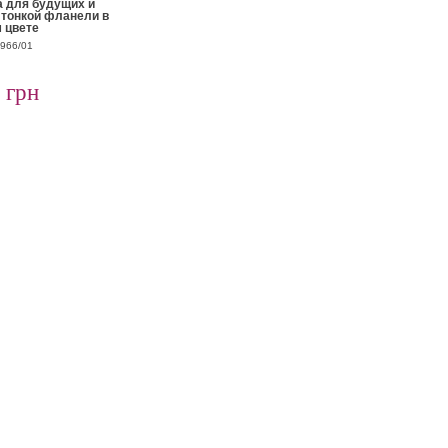
а для будущих и
 тонкой фланели в
 цвете
3966/01
 грн