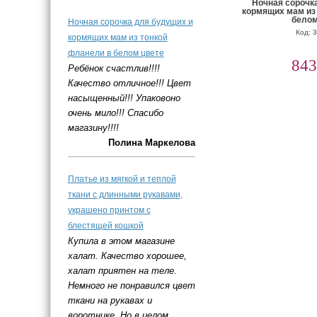
Ночная сорочк
кормящих мам из
белом
Ночная сорочка для будущих и
Код: 
кормящих мам из тонкой
фланели в белом цвете
843
Ребёнок счастлив!!!!
Качество отличное!!! Цвет
насыщенный!!! Упаковоно
очень мило!!! Спасибо
магазину!!!!
Полина Маркелова
Платье из мягкой и теплой
ткани с длинными рукавами,
украшено принтом с
блестящей кошкой
Купила в этом магазине
халат. Качество хорошее,
халат приятен на теле.
Немного не понравился цвет
ткани на рукавах и
воротнике. Но в целом