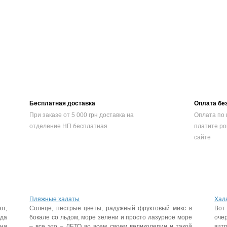
Бесплатная доставка
Оплата бе
При заказе от 5 000 грн доставка на
Оплата по 
отделение НП бесплатная
платите ро
сайте
Пляжные халаты
Хала
ют,
Солнце, пестрые цветы, радужный фруктовый микс в
Вот
да
бокале со льдом, море зелени и просто лазурное море
оче
они
– все это – ЛЕТО во всем своем великолепии и такой
вит