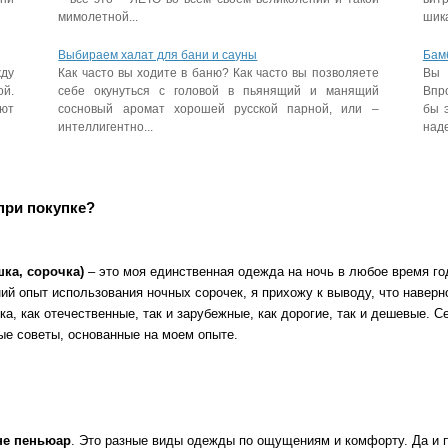
мимолетной...
шика
Выбираем халат для бани и сауны
Бам
ду
Как часто вы ходите в баню? Как часто вы позволяете
Вы 
ой.
себе окунуться с головой в пьянящий и манящий
Впр
ют
сосновый аромат хорошей русской парной, или –
бы э
интеллигентно...
наде
при покупке?
шка, сорочка)
– это моя единственная одежда на ночь в любое время го
ий опыт использования ночных сорочек, я прихожу к выводу, что наверн
а, как отечественные, так и зарубежные, как дорогие, так и дешевые. С
ые советы, основанные на моем опыте.
не пеньюар
. Это разные виды одежды по ощущениям и комфорту. Да и 