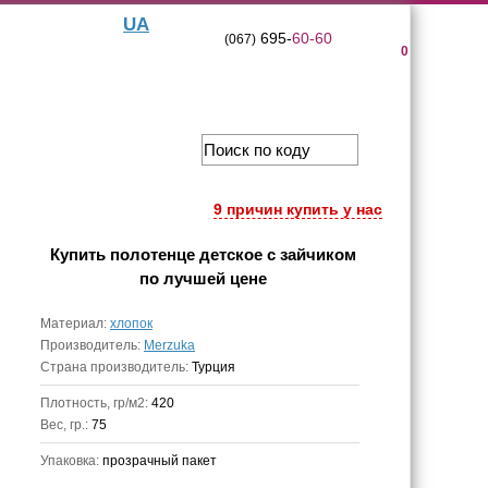
UA
695-
60-60
(067)
0
9 причин купить у нас
Купить
полотенце детское с зайчиком
по лучшей цене
Материал:
хлопок
Производитель:
Merzuka
Страна производитель:
Турция
Плотность, гр/м2:
420
Вес, гр.:
75
Упаковка:
прозрачный пакет