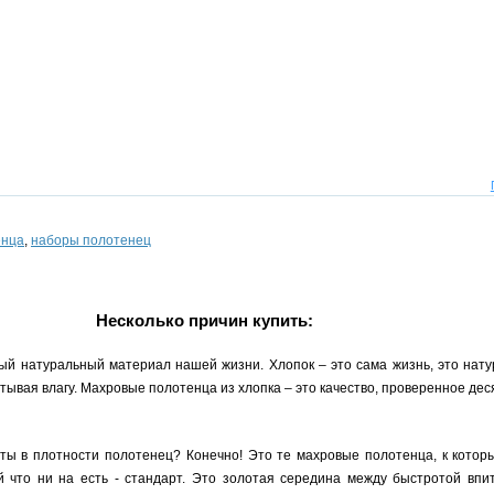
енца
,
наборы полотенец
Несколько причин купить:
ый натуральный материал нашей жизни. Хлопок – это сама жизнь, это нату
ывая влагу. Махровые полотенца из хлопка – это качество, проверенное де
рты в плотности полотенец? Конечно! Это те махровые полотенца, к кото
 что ни на есть - стандарт. Это золотая середина между быстротой впи