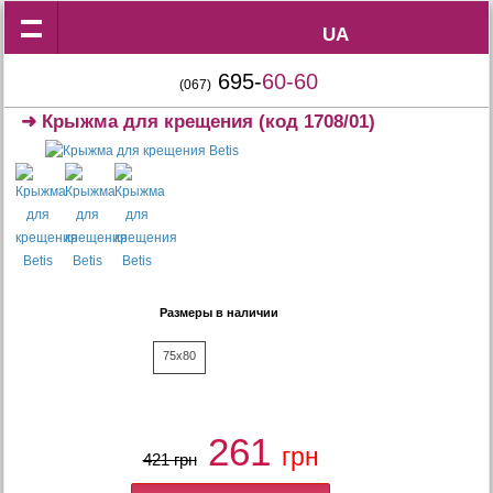
UA
UA
695-
60-60
(067)
➜
Крыжма для крещения
(код 1708/01)
Размеры в наличии
75x80
261
грн
421 грн