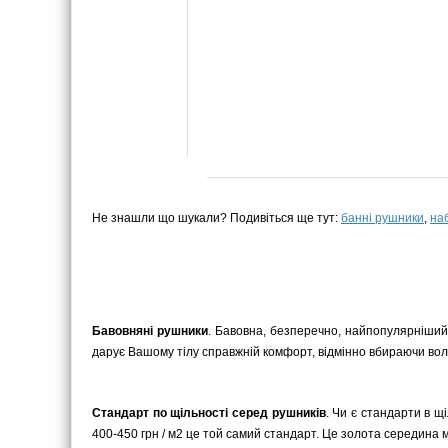
Не знашли що шукали? Подивіться ще тут:
банні рушники
,
на
Бавовняні рушники
. Бавовна, безперечно, найпопулярніший
дарує Вашому тілу справжній комфорт, відмінно вбираючи воло
Стандарт по щільності серед рушників
. Чи є стандарти в щ
400-450 грн / м2 це той самий стандарт. Це золота середина мі