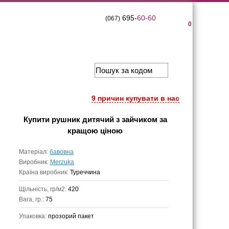
695-
60-60
(067)
0
9 причин купувати в нас
Купити
рушник дитячий з зайчиком
за
кращою ціною
Матеріал:
бавовна
Виробник:
Merzuka
Країна виробник:
Туреччина
Щільність, гр/м2:
420
Вага, гр.:
75
Упаковка:
прозорий пакет