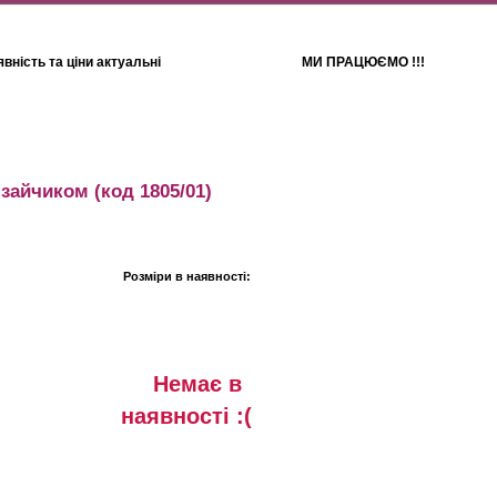
вність та ціни актуальні
МИ ПРАЦЮЄМО !!!
Для дітей
Рушники
 зайчиком
(код 1805/01)
Розміри в наявності:
Немає в
наявностi :(