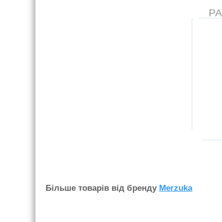
Р
Бiльше товарiв вiд бренду
Merzuka