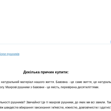
бори рушників
Декілька причин купити:
 натуральний матеріал нашого життя. Бавовна - це саме життя, це натуральн
гу. Махрові рушники з бавовни - це якість, перевірена десятиліттями.
ільності рушників? Звичайно! Це ті махрові рушники, до яких ми всі звикли. Та
ж швидкістю вбирання і висихання і м'якістю, ніжністю, довговічністю і здатні