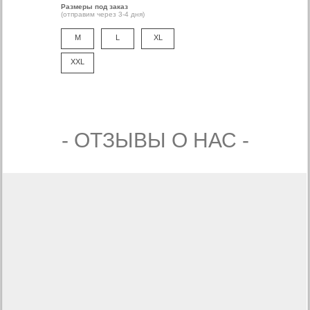
Размеры под заказ
(отправим через 3-4 дня)
M
L
XL
XXL
- ОТЗЫВЫ О НАС -