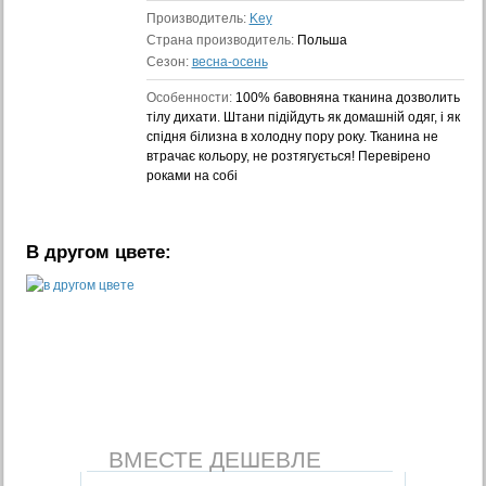
Производитель:
Key
Страна производитель:
Польша
Сезон:
весна-осень
Особенности:
100% бавовняна тканина дозволить
тілу дихати. Штани підійдуть як домашній одяг, і як
спідня білизна в холодну пору року. Тканина не
втрачає кольору, не розтягується! Перевірено
роками на собі
В другом цвете:
ВМЕСТЕ ДЕШЕВЛЕ