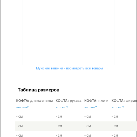
Мужские тапочки - посмотреть все товары →
Таблица размеров
КОФТА: длина спины
КОФТА: рукава
КОФТА: плечи
КОФТА: ширин
что это?
что это?
что это?
что это?
- см
- см
- см
- см
- см
- см
- см
- см
- см
- см
- см
- см