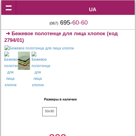
UA
UA
695-
60-60
(067)
➜
Бежевое полотенце для лица хлопок
(код
2794/01)
Размеры в наличии
50x90