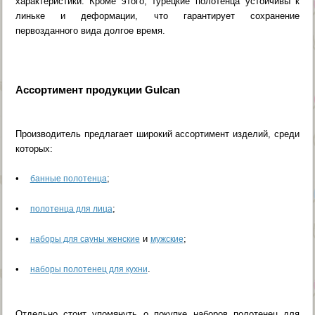
характеристики. Кроме этого, турецкие полотенца устойчивы к
линьке и деформации, что гарантирует сохранение
первозданного вида долгое время.
Ассортимент продукции Gulcan
Производитель предлагает широкий ассортимент изделий, среди
которых:
•
;
банные полотенца
•
;
полотенца для лица
•
и
;
наборы для сауны женские
мужские
•
.
наборы полотенец для кухни
Отдельно стоит упомянуть о покупке наборов полотенец для