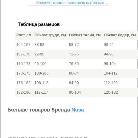
Женские тапочки - посмотреть все товары →
Таблица размеров
Рост, см
Обхват груди, см
Обхват талии, см
Обхват бедер, см
164-167
88-92
68-72
90-94
167-170
92-96
72-76
94-98
170-173
96-100
76-80
98-104
173-176
100-108
80-84
104-112
176-182
108-112
84-90
112-120
182-190
112-117
90-104
120-132
Больше товаров бренда
Nusa