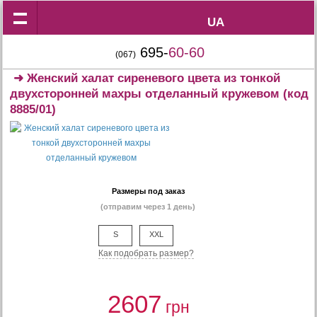
UA
UA
695-
60-60
(067)
➜
Женский халат сиреневого цвета из тонкой
двухсторонней махры отделанный кружевом
(код
8885/01)
Размеры под заказ
(отправим через 1 день)
S
XXL
Как подобрать размер?
2607
грн