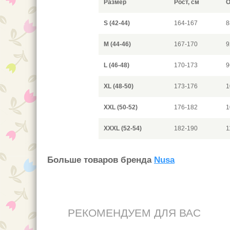
Размер
Рост, см
О
S (42-44)
164-167
8
M (44-46)
167-170
9
L (46-48)
170-173
9
XL (48-50)
173-176
1
XXL (50-52)
176-182
1
XXXL (52-54)
182-190
1
Больше товаров бренда
Nusa
РЕКОМЕНДУЕМ ДЛЯ ВАС