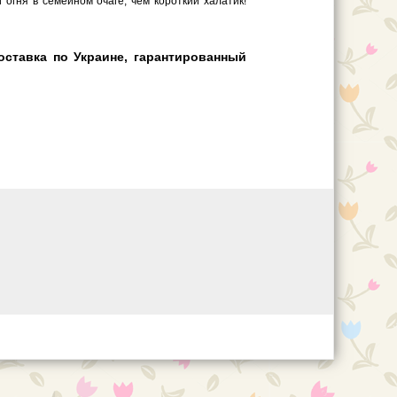
гня в семейном очаге, чем короткий халатик!
оставка по Украине, гарантированный