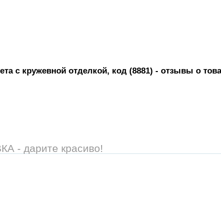
та с кружевной отделкой, код (8881)
- отзывы о тов
 - дарите красиво!