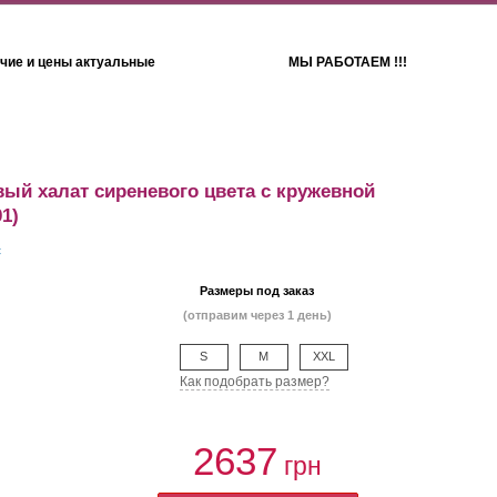
чие и цены актуальные
МЫ РАБОТАЕМ !!!
Детям
Полотенца
ый халат сиреневого цвета с кружевной
1)
Размеры под заказ
(отправим через 1 день)
S
M
XXL
Как подобрать размер?
2637
грн