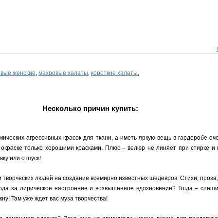
вые женские
,
махровые халаты
,
короткие халаты
,
Несколько причин купить:
ических агрессивных красок для ткани, а иметь яркую вещь в гардеробе оч
 окраске только хорошими красками. Плюс – велюр не линяет при стирке и 
ку или отпуск!
 творческих людей на создание всемирно известных шедевров. Стихи, проза,
ода за лирическое настроение и возвышенное вдохновение? Тогда – спеш
кну! Там уже ждет вас муза творчества!