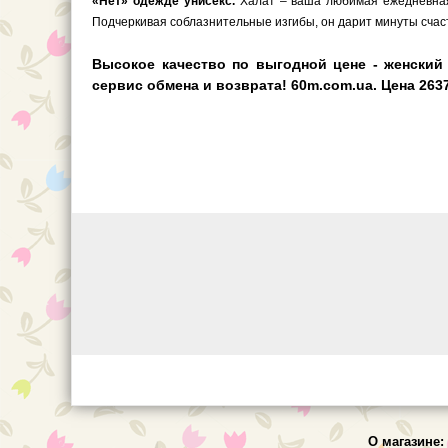
«Нет» одежде унисекс.
Халат – ваша любимая ежедневная 
Подчеркивая соблазнительные изгибы, он дарит минуты счаст
Высокое качество по выгодной цене - женский
сервис обмена и возврата! 60m.com.ua. Цена 2637
О магазине: