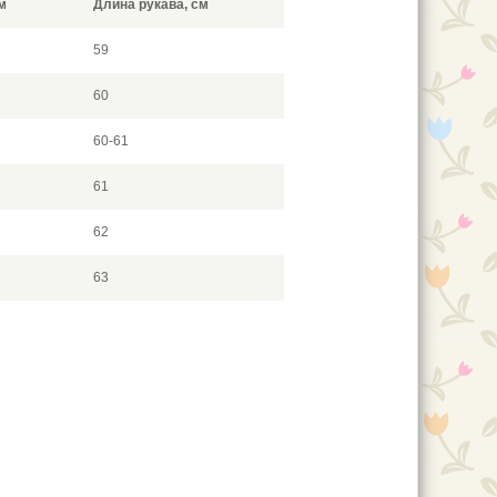
м
Длина рукава, см
59
60
60-61
61
62
63