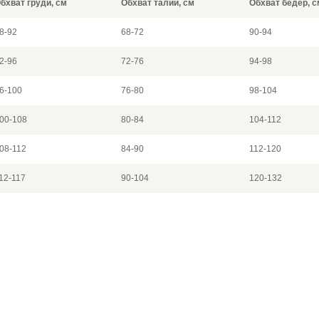
бхват груди, см
Обхват талии, см
Обхват бедер, с
8-92
68-72
90-94
2-96
72-76
94-98
6-100
76-80
98-104
00-108
80-84
104-112
08-112
84-90
112-120
12-117
90-104
120-132