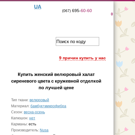
UA
695-
60-60
(067)
0
9 причин купить у нас
Купить
женский велюровый халат
сиреневого цвета с кружевной отделкой
по лучшей цене
Тип ткани:
велюровый
Материал:
бамбук+микрофибра
Сезон:
весна-осень
Капюшон:
нет
Карманы:
есть
Производитель:
Nusa