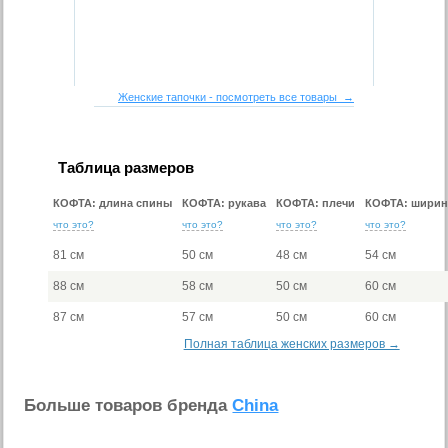
Женские тапочки - посмотреть все товары →
Таблица размеров
КОФТА: длина спины
КОФТА: рукава
КОФТА: плечи
КОФТА: ширин
что это?
что это?
что это?
что это?
81 см
50 см
48 см
54 см
88 см
58 см
50 см
60 см
87 см
57 см
50 см
60 см
Полная таблица женских размеров →
Больше товаров бренда
China