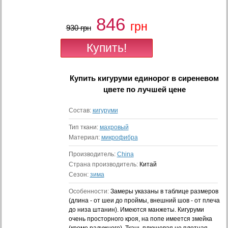
846
грн
930 грн
Купить
кигуруми единорог в сиреневом
цвете
по лучшей цене
Состав:
кигуруми
Тип ткани:
махровый
Материал:
микрофибра
Производитель:
China
Страна производитель:
Китай
Сезон:
зима
Особенности:
Замеры указаны в таблице размеров
(длина - от шеи до проймы, внешний шов - от плеча
до низа штанин). Имеются манжеты. Кигуруми
очень просторного кроя, на попе имеется змейка