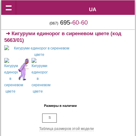
UA
UA
695-
60-60
(067)
➜
Кигуруми единорог в сиреневом цвете
(код
5663/01)
Размеры в наличии
S
Таблица размеров этой модели