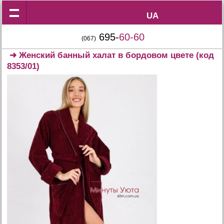
UA
UA
695-
60-60
(067)
➜
Женский банный халат в бордовом цвете
(код
8353/01)