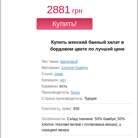
2881
грн
Купить
женский банный халат в
бордовом цвете
по лучшей цене
Тип ткани:
махровый
Материал:
хлопок+бамбук
Сезон:
зима
Капюшон:
нет
Карманы:
есть
Производитель:
Nusa
Страна производитель:
Турция
Плотность, гр/м2:
450
Особенности:
Cклад тканини: 50% бамбук, 50%
хлопок. Назовні велюр ( полірована махра), у
середині махра.