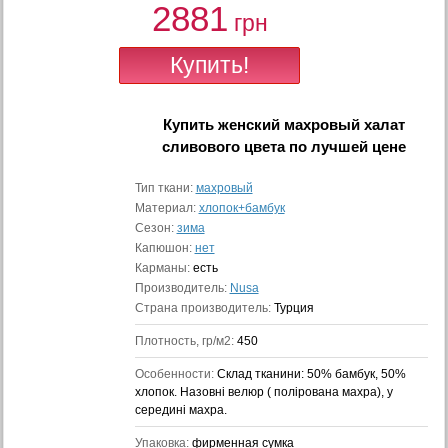
2881
грн
Купить
женский махровый халат
сливового цвета
по лучшей цене
Тип ткани:
махровый
Материал:
хлопок+бамбук
Сезон:
зима
Капюшон:
нет
Карманы:
есть
Производитель:
Nusa
Страна производитель:
Турция
Плотность, гр/м2:
450
Особенности:
Cклад тканини: 50% бамбук, 50%
хлопок. Назовні велюр ( полірована махра), у
середині махра.
Упаковка:
фирменная сумка