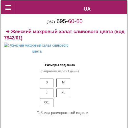
UA
UA
695-
60-60
(067)
➜
Женский махровый халат сливового цвета
(код
7842/01)
Размеры под заказ
(отправим через 1 день)
S
M
L
XL
XXL
Таблица размеров этой модели