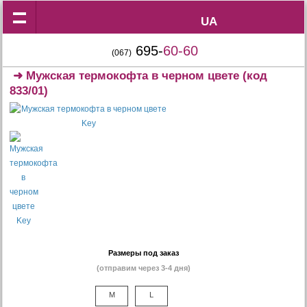
UA
UA
695-
60-60
(067)
➜
Мужская термокофта в черном цвете
(код
833/01)
Размеры под заказ
(отправим через 3-4 дня)
M
L