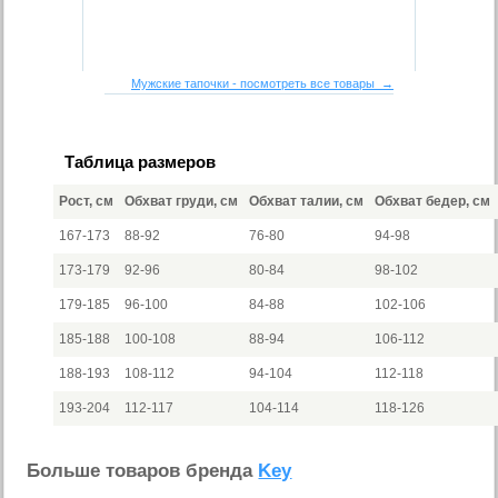
Мужские тапочки - посмотреть все товары →
Таблица размеров
Рост, см
Обхват груди, см
Обхват талии, см
Обхват бедер, см
167-173
88-92
76-80
94-98
173-179
92-96
80-84
98-102
179-185
96-100
84-88
102-106
185-188
100-108
88-94
106-112
188-193
108-112
94-104
112-118
193-204
112-117
104-114
118-126
Больше товаров бренда
Key