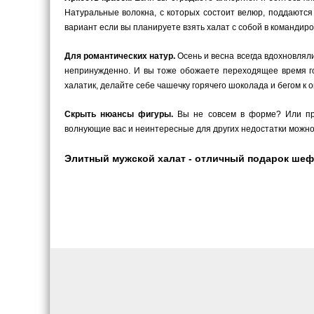
Натуральные волокна, с которых состоит велюр, поддаются
вариант если вы планируете взять халат с собой в командиров
Для романтических натур.
Осень и весна всегда вдохновляли
непринужденно. И вы тоже обожаете переходящее время г
халатик, делайте себе чашечку горячего шоколада и бегом к о
Скрыть нюансы фигуры.
Вы не совсем в форме? Или прос
волнующие вас и неинтересные для других недостатки можн
Элитный мужской халат - отличный подарок шефу.