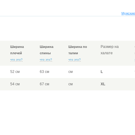
Мужские
Размер на
Ширина
Ширина
Ширина по
халате
плечей
спины
талии
что это?
что это?
что это?
52 см
63 см
см
L
54 см
67 см
см
XL