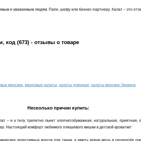
мым и уважаемым людям. Папе, шефу или бизнес-партнеру. Халат – это отли
, код (673)
- отзывы о товаре
вые женские
,
махровые халаты
,
халаты длинные
,
халаты женские Украина
Несколько причин купить:
ат – и к телу трепетно льнет хлопчатобумажная, натуральная, приятная, г
ер. Настоящий комфорт любимого плюшевого мишки в детской кроватке!
ических агрессивных красок для ткани, а иметь яркую вещь в гардеробе оч