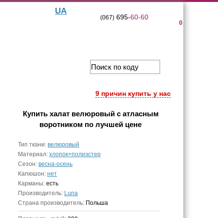
UA
695-
60-60
(067)
0
9 причин купить у нас
Купить
халат велюровый с атласным
воротником
по лучшей цене
Тип ткани:
велюровый
Материал:
хлопок+полиэстер
Сезон:
весна-осень
Капюшон:
нет
Карманы:
есть
Производитель:
Luna
Страна производитель:
Польша