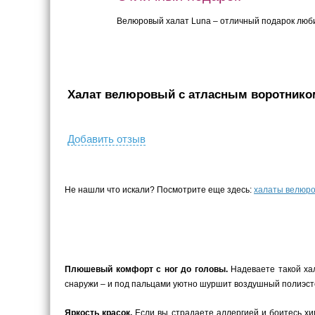
Велюровый халат Luna – отличный подарок люби
Халат велюровый с атласным воротником
Добавить отзыв
Не нашли что искали? Посмотрите еще здесь:
халаты велюро
Плюшевый комфорт с ног до головы.
Надеваете такой хал
снаружи – и под пальцами уютно шуршит воздушный полиэст
Яркость красок.
Если вы страдаете аллергией и боитесь хим