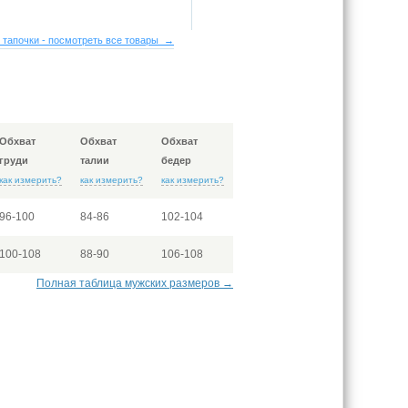
 тапочки - посмотреть все товары →
Обхват
Обхват
Обхват
груди
талии
бедер
как измерить?
как измерить?
как измерить?
96-100
84-86
102-104
100-108
88-90
106-108
Полная таблица мужских размеров →