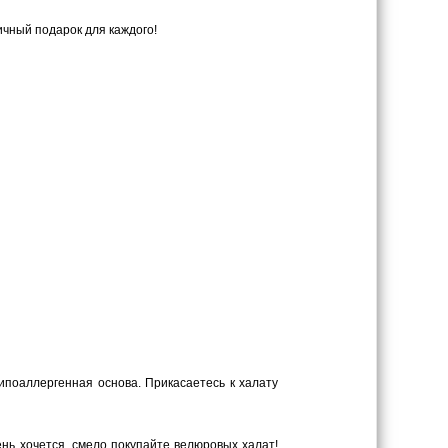
чный подарок для каждого!
ипоаллергенная основа. Прикасаетесь к халату
ень хочется, смело покупайте велюровых халат!