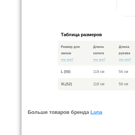
Таблица размеров
Размер для
Длина
Длина
заказа
халата
рукава
что это?
что это?
что это?
L (50)
118 см
56 см
XL(52)
118 см
58 см
Больше товаров бренда
Luna