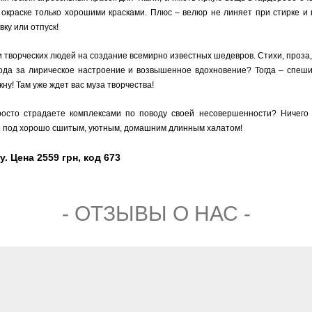
 окраске только хорошими красками. Плюс – велюр не линяет при стирке и 
ку или отпуск!
 творческих людей на создание всемирно известных шедевров. Стихи, проза,
ода за лирическое настроение и возвышенное вдохновение? Тогда – спеш
кну! Там уже ждет вас муза творчества!
то страдаете комплексами по поводу своей несовершенности? Ничего ст
о под хорошо сшитым, уютным, домашним длинным халатом!
 Цена 2559 грн, код 673
- ОТЗЫВЫ О НАС -