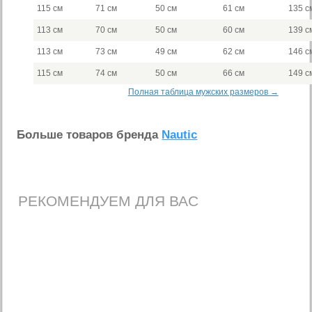
115 см
71 см
50 см
61 см
135 с
113 см
70 см
50 см
60 см
139 с
113 см
73 см
49 см
62 см
146 с
115 см
74 см
50 см
66 см
149 с
Полная таблица мужских размеров →
Больше товаров бренда
Nautic
РЕКОМЕНДУЕМ ДЛЯ ВАС