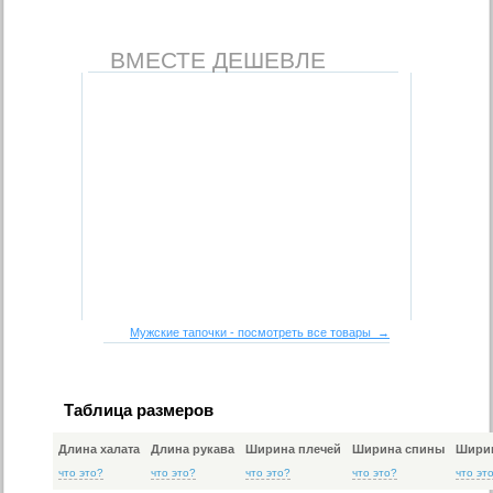
ВМЕСТЕ ДЕШЕВЛЕ
Мужские тапочки - посмотреть все товары →
Таблица размеров
Длина халата
Длина рукава
Ширина плечей
Ширина спины
Ширин
что это?
что это?
что это?
что это?
что эт