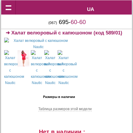
UA
UA
695-
60-60
(067)
➜
Халат велюровый с капюшоном
(код 589/01)
Размеры в наличии
Таблица размеров этой модели
Нет в наличии :