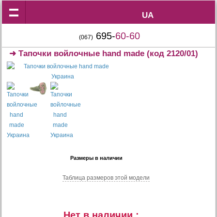
UA
UA
695-
60-60
(067)
➜
Тапочки войлочные hand made
(код 2120/01)
Размеры в наличии
Таблица размеров этой модели
Нет в наличии :