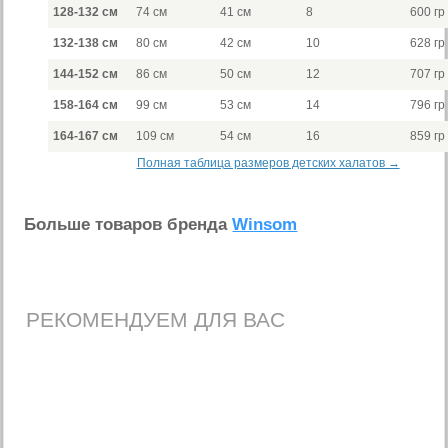
128-132 см
74 см
41 см
8
600 гр
132-138 см
80 см
42 см
10
628 гр
144-152 см
86 см
50 см
12
707 гр
158-164 см
99 см
53 см
14
796 гр
164-167 см
109 см
54 см
16
859 гр
Полная таблица размеров детских халатов →
Больше товаров бренда
Winsom
РЕКОМЕНДУЕМ ДЛЯ ВАС