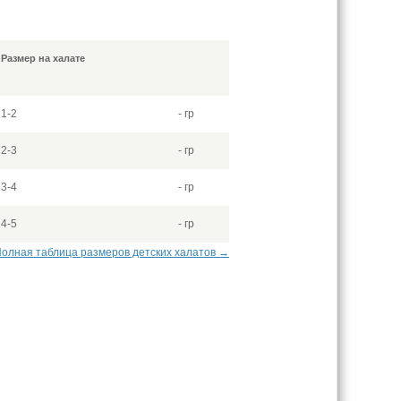
Размер на халате
1-2
- гр
2-3
- гр
3-4
- гр
4-5
- гр
олная таблица размеров детских халатов →