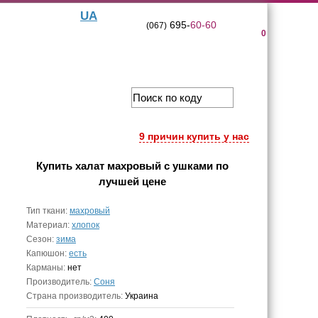
UA
695-
60-60
(067)
0
9 причин купить у нас
Купить
халат махровый с ушками
по
лучшей цене
Тип ткани:
махровый
Материал:
хлопок
Сезон:
зима
Капюшон:
есть
Карманы:
нет
Производитель:
Соня
Страна производитель:
Украина