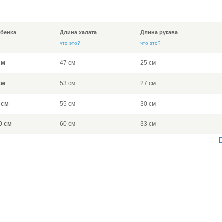
ебенка
Длина халата
Длина рукава
что это?
что это?
см
47 см
25 см
см
53 см
27 см
 см
55 см
30 см
0 см
60 см
33 см
П