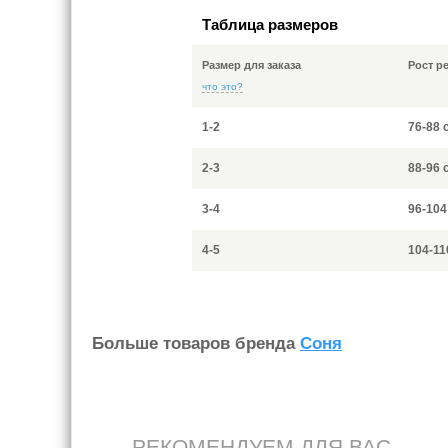
Таблица размеров
Размер для заказа
Рост р
что это?
1-2
76-88 
2-3
88-96 
3-4
96-104
4-5
104-11
Больше товаров бренда
Соня
РЕКОМЕНДУЕМ ДЛЯ ВАС