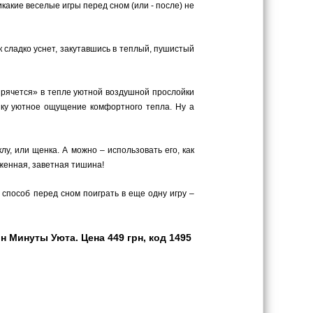
какие веселые игры перед сном (или - после) не
к сладко уснет, закутавшись в теплый, пушистый
«прячется» в тепле уютной воздушной прослойки
енку уютное ощущение комфортного тепла. Ну а
у, или щенка. А можно – использовать его, как
аженная, заветная тишина!
 способ перед сном поиграть в еще одну игру –
 Минуты Уюта. Цена 449 грн, код 1495