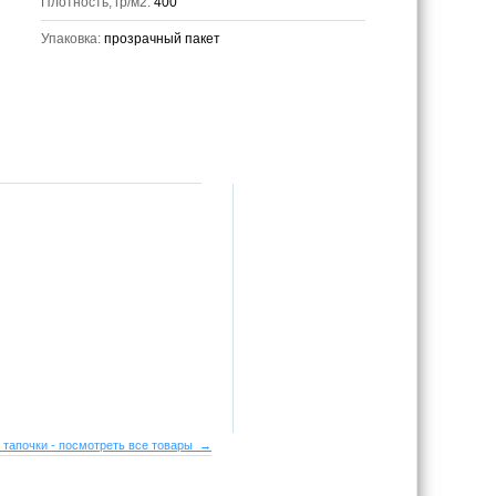
Плотность, гр/м2:
400
Упаковка:
прозрачный пакет
 тапочки - посмотреть все товары →