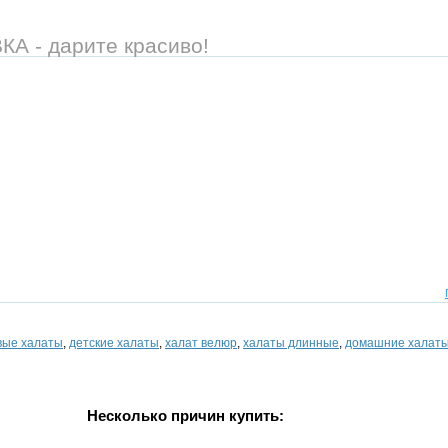
 - дарите красиво!
вые халаты
,
детские халаты
,
халат велюр
,
халаты длинные
,
домашние халат
Несколько причин купить: