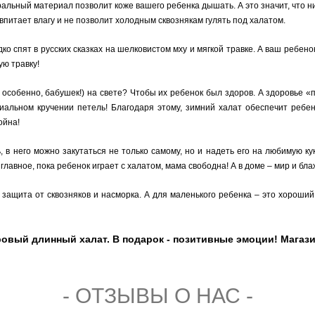
альный материал позволит коже вашего ребенка дышать. А это значит, что ни
впитает влагу и не позволит холодным сквознякам гулять под халатом.
ко спят в русских сказках на шелковистом мху и мягкой травке. А ваш ребено
ую травку!
 особенно, бабушек!) на свете? Чтобы их ребенок был здоров. А здоровье 
ециальном кручении петель! Благодаря этому, зимний халат обеспечит реб
ойна!
в него можно закутаться не только самому, но и надеть его на любимую кукл
главное, пока ребенок играет с халатом, мама свободна! А в доме – мир и бл
защита от сквозняков и насморка. А для маленького ребенка – это хороший
вый длинный халат. В подарок - позитивные эмоции! Магазин
- ОТЗЫВЫ О НАС -