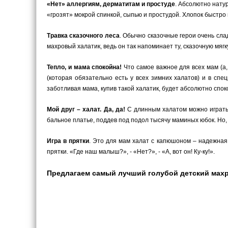
«Нет» аллергиям, дерматитам и простуде
. Абсолютно натур
«грозят» мокрой спинкой, сыпью и простудой. Хлопок быстро 
Травка сказочного леса
. Обычно сказочные герои очень слад
махровый халатик, ведь он так напоминает ту, сказочную мягк
Тепло, и мама спокойна!
Что самое важное для всех мам (а,
(которая обязательно есть у всех зимних халатов) и в сп
заботливая мама, купив такой халатик, будет абсолютно спок
Мой друг – халат. Да, да!
С длинным халатом можно играть, 
бальное платье, поддев под подол тысячу маминых юбок. Но, 
Игра в прятки
. Это для мам халат с капюшоном – надежная 
прятки. «Где наш малыш?», - «Нет?», - «А, вот он! Ку-ку!».
Предлагаем самый лучший голубой детский махро