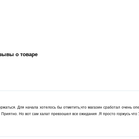
тзывы о товаре
ержаться. Для начала хотелось бы отметить,что магазин сработал очень о
 Приятно. Но вот сам халат превзошел все ожидания .Я просто горжусь что У