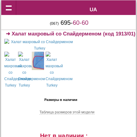
UA
UA
695-
60-60
(067)
➜
Халат махровый со Спайдерменом
(код 1913/01)
Размеры в наличии
Таблица размеров этой модели
Нет в наличии :