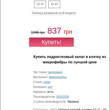
12-13
13-14
Таблица размеров этой модели
837
грн
1046 грн
Купить
подростковый халат в клетку из
микрофибры
по лучшей цене
Тип ткани:
махровый
Материал:
микрофибра
Сезон:
зима
Капюшон:
нет
Карманы:
есть
Производитель:
BENSON
Страна производитель:
Украина
Плотность, гр/м2:
Ширина плечей: размер 10-11 - 40