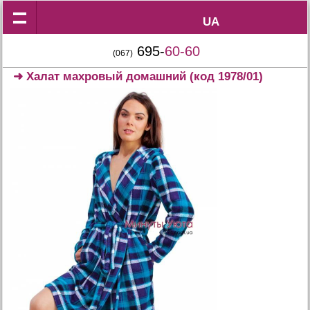
UA
UA
695-
60-60
(067)
➜
Халат махровый домашний
(код 1978/01)