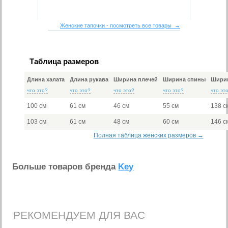
Женские тапочки - посмотреть все товары →
Таблица размеров
Длина халата
Длина рукава
Ширина плечей
Ширина спины
Ширин
что это?
что это?
что это?
что это?
что эт
100 см
61 см
46 см
55 см
138 с
103 см
61 см
48 см
60 см
146 с
Полная таблица женских размеров →
Больше товаров бренда
Key
РЕКОМЕНДУЕМ ДЛЯ ВАС