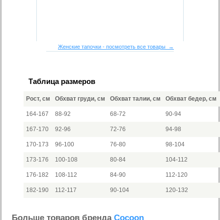
Женские тапочки - посмотреть все товары →
Таблица размеров
Рост, см
Обхват груди, см
Обхват талии, см
Обхват бедер, см
164-167
88-92
68-72
90-94
167-170
92-96
72-76
94-98
170-173
96-100
76-80
98-104
173-176
100-108
80-84
104-112
176-182
108-112
84-90
112-120
182-190
112-117
90-104
120-132
Больше товаров бренда
Cocoon