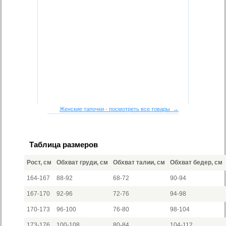
Женские тапочки - посмотреть все товары →
Таблица размеров
Рост, см
Обхват груди, см
Обхват талии, см
Обхват бедер, см
164-167
88-92
68-72
90-94
167-170
92-96
72-76
94-98
170-173
96-100
76-80
98-104
173-176
100-108
80-84
104-112