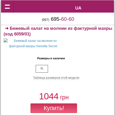
UA
UA
695-
60-60
(067)
➜
Бежевый халат на молнии из фактурной махры
(код 6059/01)
Размеры в наличии
XL
Таблица размеров этой модели
1044
грн