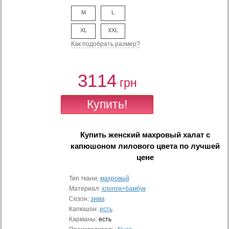
M
L
XL
XXL
Как подобрать размер?
3114
грн
Купить
женский махровый халат с
капюшоном лилового цвета
по лучшей
цене
Тип ткани:
махровый
Материал:
хлопок+бамбук
Сезон:
зима
Капюшон:
есть
Карманы:
есть