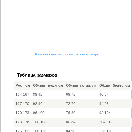
Женские тапочки - посмотреть все товары →
Таблица размеров
Рост, см
Обхват груди, см
Обхват талии, см
Обхват бедер, см
164-167
88-92
68-72
90-94
167-170
92-96
72-76
94-98
170-173
96-100
76-80
98-104
173-176
100-108
80-84
104-112
176-182
108-112
84-90
112-120