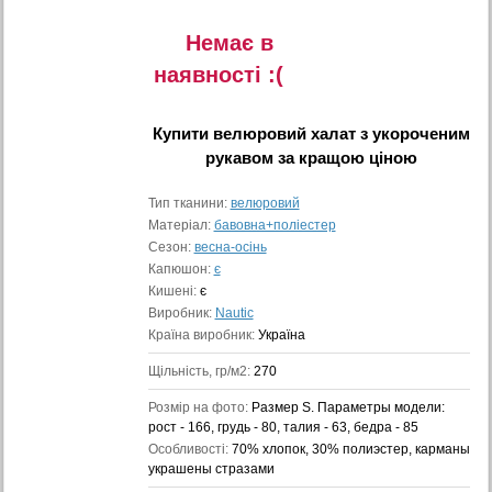
Немає в
наявностi :(
Купити
велюровий халат з укороченим
рукавом
за кращою ціною
Тип тканини:
велюровий
Матеріал:
бавовна+поліестер
Сезон:
весна-осінь
Капюшон:
є
Кишені:
є
Виробник:
Nautic
Країна виробник:
Україна
Щільність, гр/м2:
270
Розмір на фото:
Размер S. Параметры модели:
рост - 166, грудь - 80, талия - 63, бедра - 85
Особливості:
70% хлопок, 30% полиэстер, карманы
украшены стразами