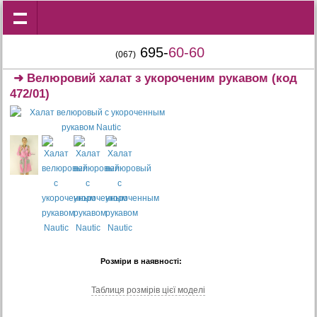
695-
60-60
(067)
➜
Велюровий халат з укороченим рукавом
(код
472/01)
Розміри в наявності:
Таблиця розмiрiв цiєї моделi