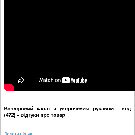
Велюровий халат з укороченим рукавом , код
(472)
- вiдгуки про товар
Додати вiдгук