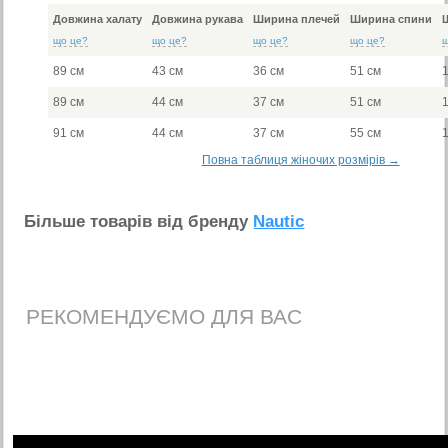
Довжина халату
Довжина рукава
Ширина плечей
Ширина спини
що це?
що це?
що це?
що це?
89 см
43 см
36 см
51 см
89 см
44 см
37 см
51 см
91 см
44 см
37 см
55 см
Повна таблиця жіночих розмірів →
Бiльше товарiв вiд бренду
Nautic
РЕКОМЕНДУЄМО ДЛЯ ВАС