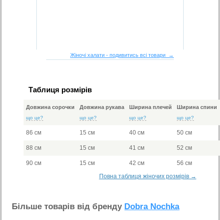
Жіночі халати - подивитись всі товари →
Таблиця розмірів
Довжина сорочки
Довжина рукава
Ширина плечей
Ширина спини
що це?
що це?
що це?
що це?
86 см
15 см
40 см
50 см
88 см
15 см
41 см
52 см
90 см
15 см
42 см
56 см
Повна таблиця жіночих розмірів →
Бiльше товарiв вiд бренду
Dobra Nochka