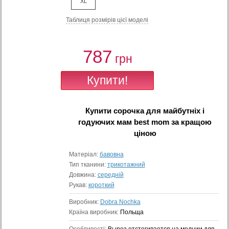
XL
Таблиця розмiрiв цiєї моделi
787
грн
Купити
сорочка для майбутніх і
годуючих мам best mom
за кращою
ціною
Матеріал:
бавовна
Тип тканини:
трикотажний
Довжина:
середній
Рукав:
короткий
Виробник:
Dobra Nochka
Країна виробник:
Польща