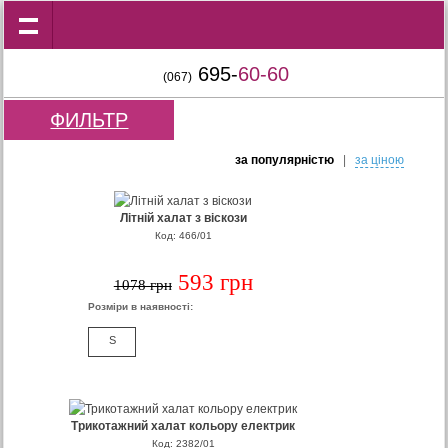
695-
60-60
(067)
ФИЛЬТР
за популярнiстю
|
за цiною
Літній халат з віскози
Код: 466/01
593 грн
1078 грн
Розміри в наявності:
S
Трикотажний халат кольору електрик
Код: 2382/01