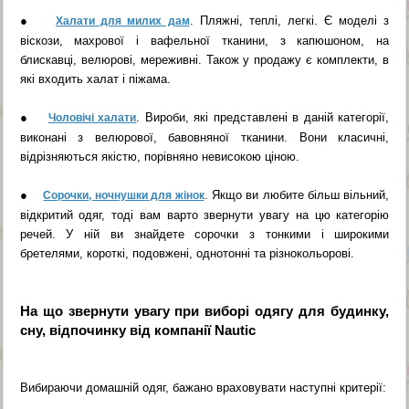
●
. Пляжні, теплі, легкі. Є моделі з
Халати для милих дам
віскози, махрової і вафельної тканини, з капюшоном, на
блискавці, велюрові, мереживні. Також у продажу є комплекти, в
які входить халат і піжама.
●
. Вироби, які представлені в даній категорії,
Чоловічі халати
виконані з велюрової, бавовняної тканини. Вони класичні,
відрізняються якістю, порівняно невисокою ціною.
●
. Якщо ви любите більш вільний,
Сорочки, ночнушки для жінок
відкритий одяг, тоді вам варто звернути увагу на цю категорію
речей. У ній ви знайдете сорочки з тонкими і широкими
бретелями, короткі, подовжені, однотонні та різнокольорові.
На що звернути увагу при виборі одягу для будинку,
сну, відпочинку від компанії Nautic
Вибираючи домашній одяг, бажано враховувати наступні критерії: