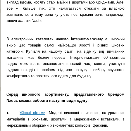
вигляд вдома, носять старі майки з шортами або бриджами. Але,
все ж, більше тих, хто намагається стежити за власною
зовнішністю, а тому вони купують нові красиві речі, наприклад,
жіночі халати Nautic.
В електронних каталогах нашого інтернет-магазину є широкий
вибір цих товарів самої найкращої якості і різних цінових
категорій. Купівля на нашому сайті, на відміну від звичайних
магазинів, має безліч переваг. Інтернет-магазин 60m.com.ua
надає можливість зекономити власний час, кошти, уникнути
нудних походів і проблем під час пошуку і вибору зручного,
комфортного та практичного одягу для будинку.
Серед широкого асортименту, представленого брендом
Nautic можна вибрати наступні види одягу:
●
. Моделі виконані з якісних, натуральних
Жіночі піжами
матеріалів з брюками, шортами, з мереживними вставками, з
мереживними оборками різноманітних кольорів, фасонів.