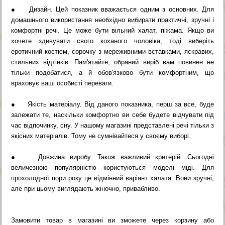
● Дизайн. Цей показник вважається одним з основних. Для
домашнього використання необхідно вибирати практичні, зручні і
комфортні речі. Це може бути вільний халат, піжама. Якщо ви
хочете здивувати свого коханого чоловіка, тоді виберіть
еротичний костюм, сорочку з мереживними вставками, яскравих,
стильних відтінків. Пам'ятайте, обраний виріб вам повинен не
тільки подобатися, а й обов'язково бути комфортним, що
враховує ваші особисті переваги.
● Якість матеріалу. Від даного показника, перш за все, буде
залежати те, наскільки комфортно ви себе будете відчувати під
час відпочинку, сну. У нашому магазині представлені речі тільки з
якісних матеріалів. Тому не сумнівайтеся у своєму виборі.
● Довжина виробу. Також важливий критерій. Сьогодні
величезною популярністю користуються моделі міді. Для
прохолодної пори року це відмінний варіант халата. Вони зручні,
але при цьому виглядають жіночно, привабливо.
Замовити товар в магазині ви зможете через корзину або