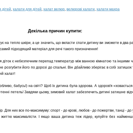
я дітей
,
халати для дітей
,
халат велюр
,
велюрові халати
,
халати махра
Декілька причин купити:
гує на тепло шкіри, а це значить, що вкласти спати дитину ви зможете в два
- самий підходящий матеріал для речі такого призначення!
я діток є небезпечним перепад температур між ванною кімнатою та іншими ч
 розгубити його по дорозі до спальні. Він дбайливо зберігає в собі затишок 
ий халат!
обливо, бабусь!) на світі? Щоб їх дитина була здорова. А здоров'я «ховаєтьс
плетенні петель! Завдяки цьому, зимовий халат забезпечить дитині затишне ві
р. Для них все по-максимуму: спорт - до крові, любов - до пожертви, танці - до у
о життю максималісти. І якщо ваша дитина теж лідер, купуйте без найменши