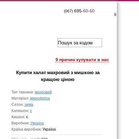
695-
60-60
(067)
0
9 причин купувати в нас
Купити
халат махровий з мишкою
за
кращою ціною
Тип тканини:
махровий
Матеріал:
мікрофібра
Сезон:
зима
Капюшон:
є
Кишені:
є
Виробник:
Україна
Країна виробник:
Україна