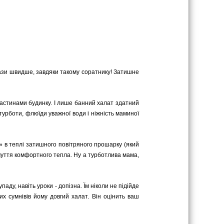
 рази швидше, завдяки такому соратнику! Затишне
астинами будинку. І лише банний халат здатний
турботи, флюїди уважної води і ніжність маминої
я» в теплі затишного повітряного прошарку (який
дчуття комфортного тепла. Ну а турботлива мама,
паду, навіть уроки - допізна. Їм ніколи не підійде
х сумнівів йому довгий халат. Він оцінить ваш