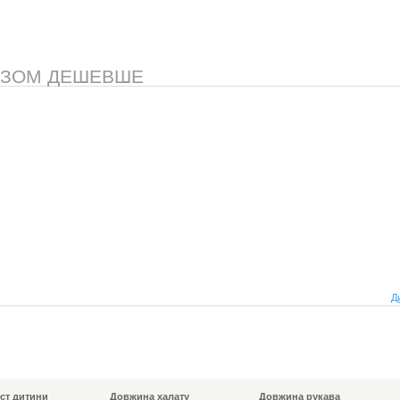
АЗОМ ДЕШЕВШЕ
Д
іст дитини
Довжина халату
Довжина рукава