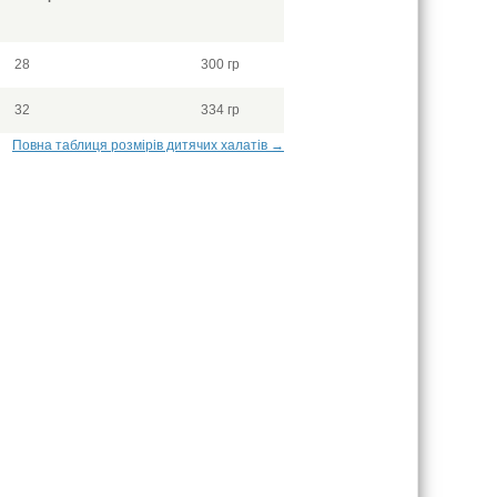
28
300 гр
32
334 гр
Повна таблиця розмірів дитячих халатів →