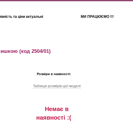
вність та ціни актуальні
МИ ПРАЦЮЄМО !!!
Для дітей
Рушники
 мишкою
(код 2504/01)
Розміри в наявності:
Таблиця розмiрiв цiєї моделi
Немає в
наявностi :(