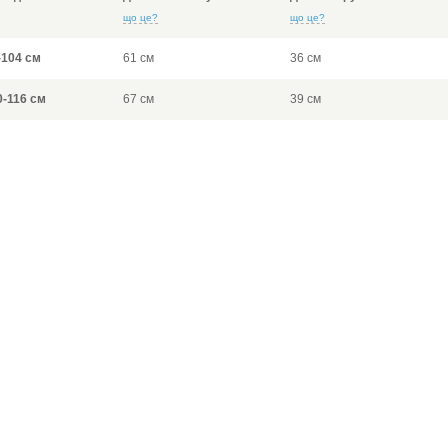
що це?
що це?
-104 см
61 см
36 см
0-116 см
67 см
39 см