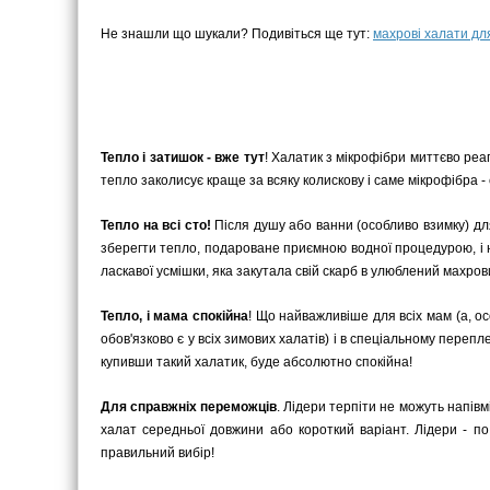
Не знашли що шукали? Подивіться ще тут:
махрові халати дл
Тепло і затишок - вже тут
! Халатик з мікрофібри миттєво реа
тепло заколисує краще за всяку колискову і саме мікрофібра 
Тепло на всі сто!
Після душу або ванни (особливо взимку) дл
зберегти тепло, подароване приємною водної процедурою, і не
ласкавої усмішки, яка закутала свій скарб в улюблений махров
Тепло, і мама спокійна
! Що найважливіше для всіх мам (а, ос
обов'язково є у всіх зимових халатів) і в спеціальному пере
купивши такий халатик, буде абсолютно спокійна!
Для справжніх переможців
. Лідери терпіти не можуть напівмі
халат середньої довжини або короткий варіант. Лідери - п
правильний вибір!