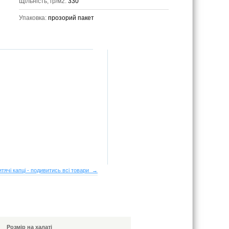
Щільність, гр/м2:
330
Упаковка:
прозорий пакет
итячі капці - подивитись всі товари →
Розмір на халаті