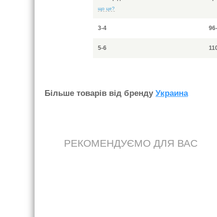
що це?
3-4
96
5-6
11
Бiльше товарiв вiд бренду
Украина
РЕКОМЕНДУЄМО ДЛЯ ВАС