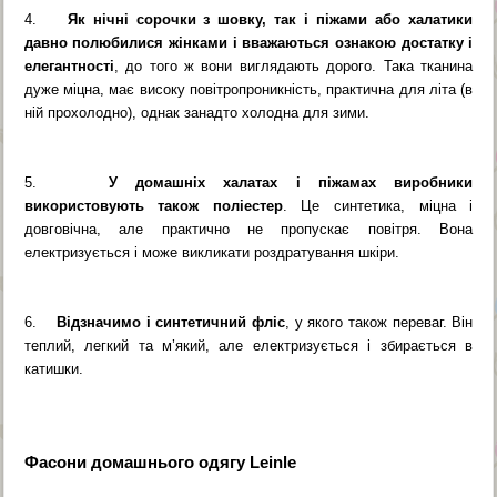
4.
Як нічні сорочки з шовку, так і піжами або халатики
давно полюбилися жінками і вважаються ознакою достатку і
елегантності
, до того ж вони виглядають дорого. Така тканина
дуже міцна, має високу повітропроникність, практична для літа (в
ній прохолодно), однак занадто холодна для зими.
5.
У домашніх халатах і піжамах виробники
використовують також поліестер
. Це синтетика, міцна і
довговічна, але практично не пропускає повітря. Вона
електризується і може викликати роздратування шкіри.
6.
Відзначимо і синтетичний фліс
, у якого також переваг. Він
теплий, легкий та м’який, але електризується і збирається в
катишки.
Фасони домашнього одягу Leinle