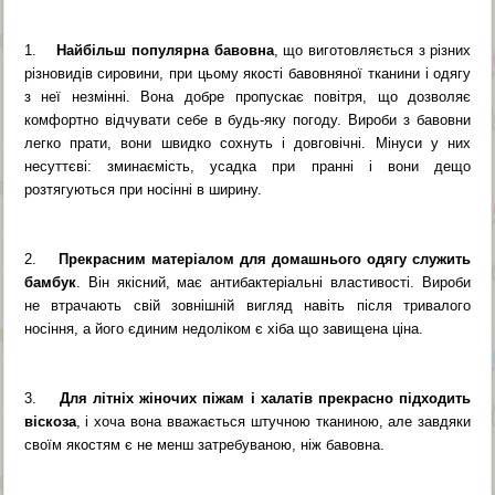
1.
Найбільш популярна бавовна
, що виготовляється з різних
різновидів сировини, при цьому якості бавовняної тканини і одягу
з неї незмінні. Вона добре пропускає повітря, що дозволяє
комфортно відчувати себе в будь-яку погоду. Вироби з бавовни
легко прати, вони швидко сохнуть і довговічні. Мінуси у них
несуттєві: зминаємість, усадка при пранні і вони дещо
розтягуються при носінні в ширину.
2.
Прекрасним матеріалом для домашнього одягу служить
бамбук
. Він якісний, має антибактеріальні властивості. Вироби
не втрачають свій зовнішній вигляд навіть після тривалого
носіння, а його єдиним недоліком є хіба що завищена ціна.
3.
Для літніх жіночих піжам і халатів прекрасно підходить
віскоза
, і хоча вона вважається штучною тканиною, але завдяки
своїм якостям є не менш затребуваною, ніж бавовна.