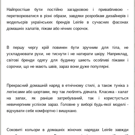
Найпростіше бути постійно загадковою і привабливою -
перетворюватися в різні образи, завдяки розробкам дизайнерів і
модельєрів українських брендів Leinle в сучасних фасонах
домашніх халатів, піжам або нічних сорочок.
В першу чергу крій повинен бути зручним для тіла, не
ускладнювати рухи, не тиснути і не натирати шкіру. Наприклад,
світові бренди одягу для будинку шиють особливі піжами і
сорочки, що не мають швів, зараз вони дуже популярні.
Прекрасний домашній наряд в етнічному стилі, а також туніка з
легінсами або шортами, яку так люблять дівчата. Класика - халат
на запах, як раніше затребуваний, так і користується
невичерпним успіхом зараз. Головне у виборі будь-якої моделі -
відчувати себе комфортно і вишукано.
Соковиті кольори в домашніх жіночих нарядах Leinle завжди