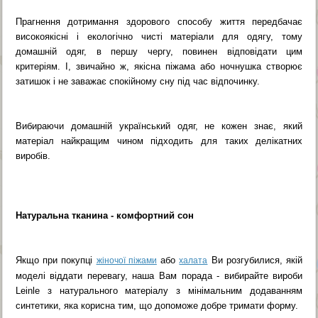
Прагнення дотримання здорового способу життя передбачає
високоякісні і екологічно чисті матеріали для одягу, тому
домашній одяг, в першу чергу, повинен відповідати цим
критеріям. І, звичайно ж, якісна піжама або ночнушка створює
затишок і не заважає спокійному сну під час відпочинку.
Вибираючи домашній український одяг, не кожен знає, який
матеріал найкращим чином підходить для таких делікатних
виробів.
Натуральна тканина - комфортний сон
Якщо при покупці
або
Ви розгубилися, якій
жіночої піжами
халата
моделі віддати перевагу, наша Вам порада - вибирайте вироби
Leinle з натурального матеріалу з мінімальним додаванням
синтетики, яка корисна тим, що допоможе добре тримати форму.