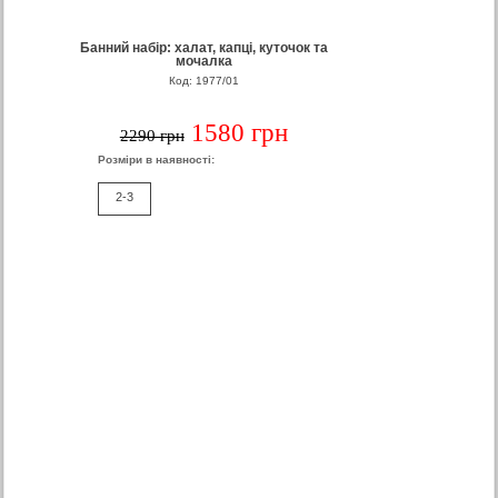
Банний набір: халат, капці, куточок та
мочалка
Код: 1977/01
1580 грн
2290 грн
Розміри в наявності:
2-3