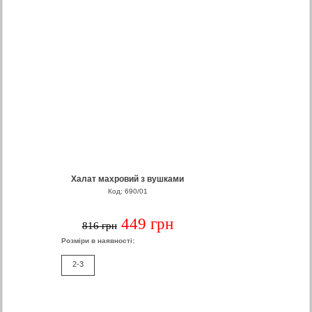
Халат махровий з вушками
Код: 690/01
449 грн
816 грн
Розміри в наявності:
2-3