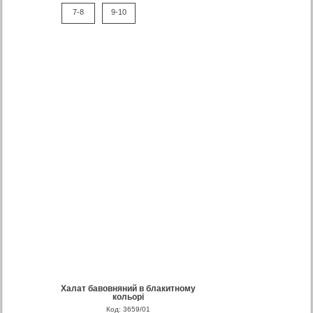
7-8
9-10
Халат бавовняний в блакитному
кольорі
Код: 3659/01