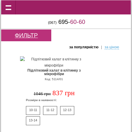
695-
60-60
(067)
ФИЛЬТР
за популярнiстю
|
за цiною
Підлітковий халат в клітинку з
мікрофібри
Код: 5114/01
837 грн
1046 грн
Розміри в наявності:
10-11
11-12
12-13
13-14