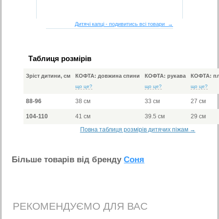
Дитячі капці - подивитись всі товари →
Таблиця розмірів
Зріст дитини, см
КОФТА: довжина спини
КОФТА: рукава
КОФТА: пл
що це?
що це?
що це?
88-96
38 см
33 см
27 см
104-110
41 см
39.5 см
29 см
Повна таблиця розмірів дитячих піжам →
Бiльше товарiв вiд бренду
Соня
РЕКОМЕНДУЄМО ДЛЯ ВАС