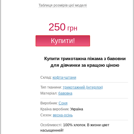
Таблиця розмiрiв цiєї моделi
250
грн
Купити
трикотажна піжама з бавовни
для дівчинки
за кращою ціною
Склад:
кофта+штани
Тип тканини:
трикотажний (інтерлок)
Матеріал:
бавовна
Виробник:
Соня
Країна виробник:
Україна
Сезон:
весна-осінь
Особливості:
100% хлопок. В жизни цвет
насыщенней!