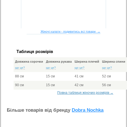
Жіночі халати - подивитись всі товари →
Таблиця розмірів
Довжина сорочки
Довжина рукава
Ширина плечей
Ширина спини
що це?
що це?
що це?
що це?
88 см
15 см
41 см
52 см
90 см
15 см
42 см
56 см
Повна таблиця жіночих розмірів →
Бiльше товарiв вiд бренду
Dobra Nochka