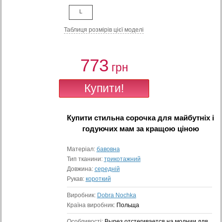
L
Таблиця розмiрiв цiєї моделi
773
грн
Купити
стильна сорочка для майбутніх і
годуючих мам
за кращою ціною
Матеріал:
бавовна
Тип тканини:
трикотажний
Довжина:
середній
Рукав:
короткий
Виробник:
Dobra Nochka
Країна виробник:
Польща
Особливості:
Вырез отстегивается на молнии для