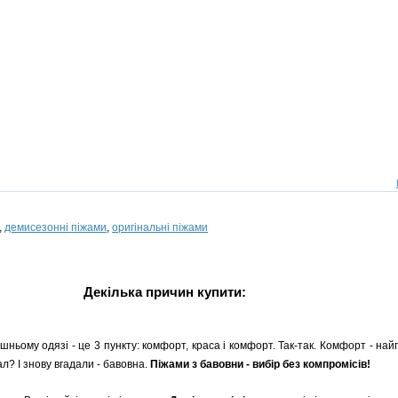
,
демисезонні піжами
,
оригінальні піжами
Декілька причин купити:
ьому одязі - це 3 пункту: комфорт, краса і комфорт. Так-так. Комфорт - най
л? І знову вгадали - бавовна.
Піжами з бавовни - вибір без компромісів!