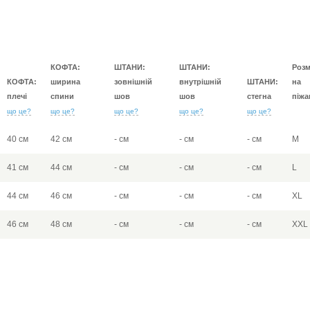
КОФТА:
ШТАНИ:
ШТАНИ:
Розм
КОФТА:
ширина
зовнішній
внутрішній
ШТАНИ:
на
плечі
спини
шов
шов
стегна
піжа
що це?
що це?
що це?
що це?
що це?
40 см
42 см
- см
- см
- см
M
41 см
44 см
- см
- см
- см
L
44 см
46 см
- см
- см
- см
XL
46 см
48 см
- см
- см
- см
XXL