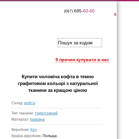
695-
60-60
(067)
0
9 причин купувати в нас
Купити
чоловіча кофта в темно
графитовом кольорі з натуральної
тканини
за кращою ціною
Склад:
кофта
Тип тканини:
трикотажний
Матеріал:
бавовна
Виробник:
Key
Країна виробник:
Польща