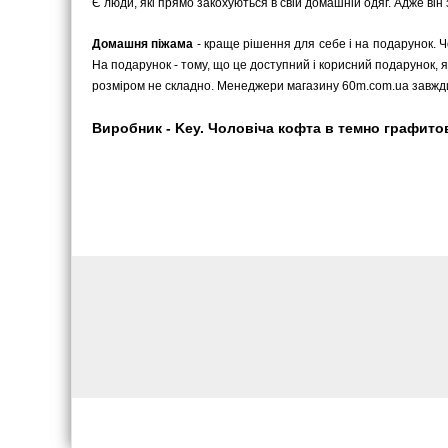
Є люди, які прямо закохуються в свій домашній одяг. Адже він
Домашня піжама
- краще рішення для себе і на подарунок. 
На подарунок - тому, що це доступний і корисний подарунок, я
розміром не складно. Менеджери магазину 60m.com.ua завжди
Виробник - Key. Чоловіча кофта в темно графитов