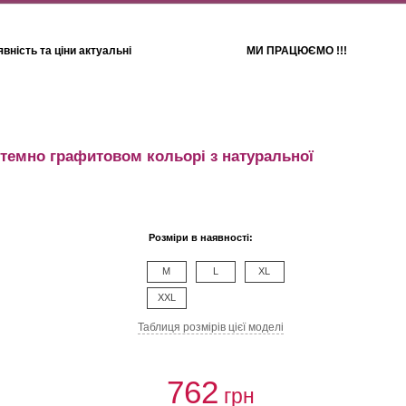
вність та ціни актуальні
МИ ПРАЦЮЄМО !!!
Для дітей
Рушники
 темно графитовом кольорі з натуральної
Розміри в наявності:
M
L
XL
XXL
Таблиця розмiрiв цiєї моделi
762
грн