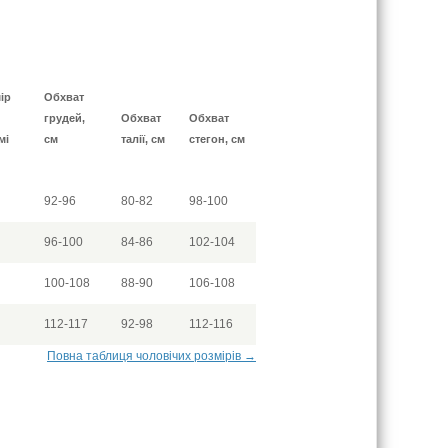
ір
Обхват
грудей,
Обхват
Обхват
мі
см
талії, см
стегон, см
92-96
80-82
98-100
96-100
84-86
102-104
100-108
88-90
106-108
112-117
92-98
112-116
Повна таблиця чоловічих розмірів →