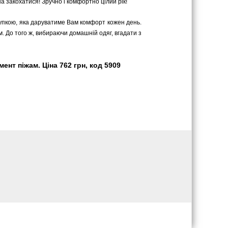
жна закохатися! Зручно і комфортно цілий рік!
купкою, яка даруватиме Вам комфорт кожен день.
м. До того ж, вибираючи домашній одяг, вгадати з
нт піжам. Ціна 762 грн, код 5909