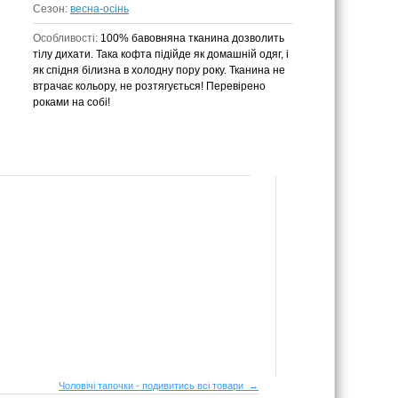
Сезон:
весна-осінь
Особливості:
100% бавовняна тканина дозволить
тілу дихати. Така кофта підійде як домашній одяг, і
як спідня білизна в холодну пору року. Тканина не
втрачає кольору, не розтягується! Перевірено
роками на собі!
Чоловічі тапочки - подивитись всі товари →