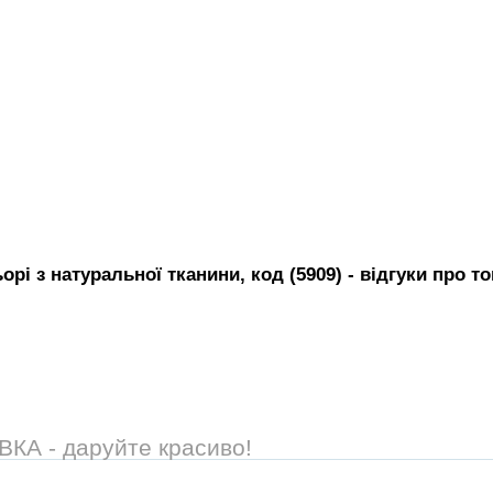
рі з натуральної тканини, код (5909)
- вiдгуки про т
А - даруйте красиво!