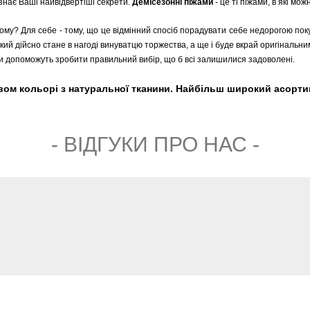
 знає Ваші найвідвертіші секрети.
Демісезонні піжами
- це ті піжами, в які мо
Чому? Для себе - тому, що це відмінний спосіб порадувати себе недорогою по
кий дійсно стане в нагоді винуватцю торжества, а ще і буде вкрай оригінальни
 допоможуть зробити правильний вибір, що б всі залишилися задоволені.
ом кольорі з натуральної тканини. Найбільш широкий асортиме
- ВIДГУКИ ПРО НАС -