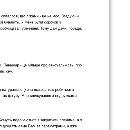
ак склалося, що піжами - це не моє. Згадуючи
які бувають. У мене були сорочки з
, виробництва Туреччини. Тому дам деякі поради,
ню. Пеньюар - це більше про сексуальність, про
час сну.
ш натурально (хоча віскоза теж робиться з
ягає фігуру. Але спілкування з подружками і
. Комусь подобаються з закритими плечима, а я
 підходять саме Вам за параметрами, а вже