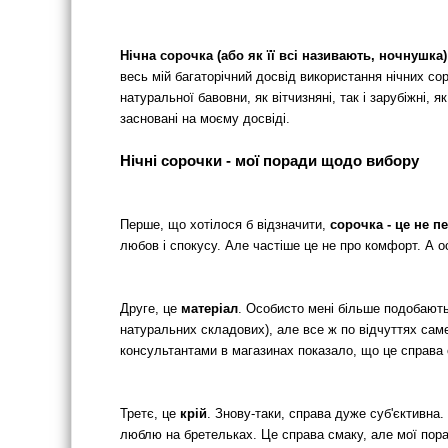
Нічна сорочка (або як її всі називають, ночнушка)
весь мій багаторічний досвід використання нічних со
натуральної бавовни, як вітчизняні, так і зарубіжні, 
засновані на моєму досвіді.
Нічні сорочки - мої поради щодо вибору
Перше, що хотілося б відзначити,
сорочка - це не 
любов і спокусу. Але частіше це не про комфорт. А ось
Друге, це
матеріал
. Особисто мені більше подобаютьс
натуральних складових), але все ж по відчуттях саме 
консультантами в магазинах показало, що це справа су
Третє, це
крій
. Знову-таки, справа дуже суб'єктивна
люблю на бретельках. Це справа смаку, але мої пора