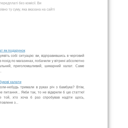
ередплатi без комісії. Ви
івно ту суму, яка вказана на сайті
т як подарунок
уявіть собі ситуацію: ви, відправившись в черговий
в похід по магазинах, побачили у вітрині абсолютно
кальний, приголомшливий, шикарний халат. Саме
.
укові халати
оли-небудь тримали в руках річ з бамбука? Втім,
е питання... Якби так, то не відкрили б цю статтю!
е той, хто хоча б раз спробував надіти щось,
товлене з...