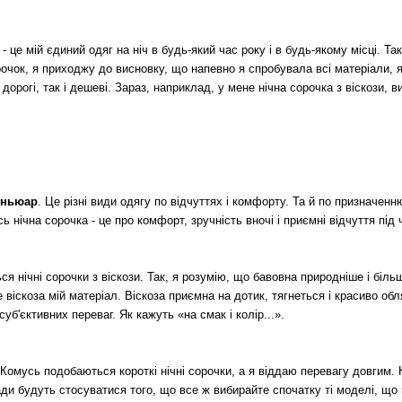
- це мій єдиний одяг на ніч в будь-який час року і в будь-якому місці. Т
рочок, я приходжу до висновку, що напевно я спробувала всі матеріали, 
як дорогі, так і дешеві. Зараз, наприклад, у мене нічна сорочка з віскози
пеньюар
. Це різні види одягу по відчуттях і комфорту. Та й по призначен
 нічна сорочка - це про комфорт, зручність вночі і приємні відчуття під 
я нічні сорочки з віскози. Так, я розумію, що бавовна природніше і біль
віскоза мій матеріал. Віскоза приємна на дотик, тягнеться і красиво обл
б'єктивних переваг. Як кажуть «на смак і колір...».
. Комусь подобаються короткі нічні сорочки, а я віддаю перевагу довгим
ди будуть стосуватися того, що все ж вибирайте спочатку ті моделі, що