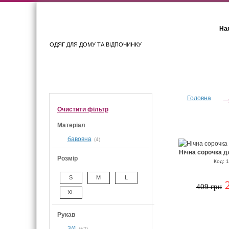
Ная
ОДЯГ ДЛЯ ДОМУ ТА ВІДПОЧИНКУ
Для жінок
Для чоловіків
Головна
Очистити фiльтр
Матеріал
бавовна
(4)
Нічна сорочка 
Розмір
Код: 
S
M
L
409 грн
XL
Рукав
3/4
(+2)