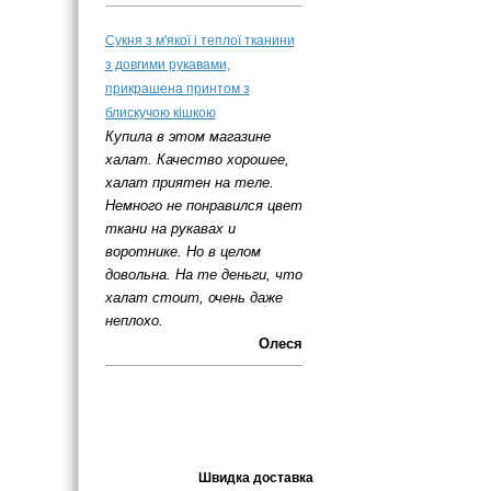
Сукня з м'якої і теплої тканини
з довгими рукавами,
прикрашена принтом з
блискучою кішкою
Купила в этом магазине
халат. Качество хорошее,
халат приятен на теле.
Немного не понравился цвет
ткани на рукавах и
воротнике. Но в целом
довольна. На те деньги, что
халат стоит, очень даже
неплохо.
Олеся
Швидка доставка