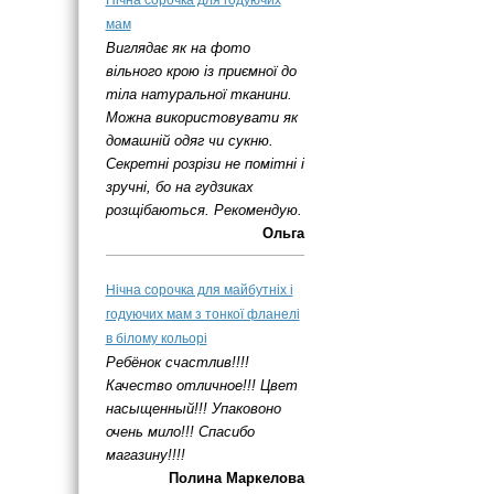
Нічна сорочка для годуючих
мам
Виглядає як на фото
вільного крою із приємної до
тіла натуральної тканини.
Можна використовувати як
домашній одяг чи сукню.
Секретні розрізи не помітні і
зручні, бо на гудзиках
розщібаються. Рекомендую.
Ольга
Нічна сорочка для майбутніх і
годуючих мам з тонкої фланелі
в білому кольорі
Ребёнок счастлив!!!!
Качество отличное!!! Цвет
насыщенный!!! Упаковоно
очень мило!!! Спасибо
магазину!!!!
Полина Маркелова