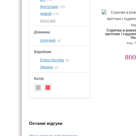
бретелька
(+5)
довгий
(+2)
короткий
Сорочка в роже
Довжина
вагітних і годую
Ha
середній
(4)
Код: 
Виробник
800
Dobra Nochka
(3)
Україна
(1)
Колір
Останні відгуки