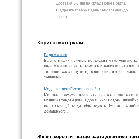
Доставка 1-2 дні на склад Нової Пошти.
Відправка товару в день замовлення (до
17.00)
Корисні матеріали
Види халатів
Багато наших покупців не завжди чітко уявляють, 
види халатів існують. Тому коли виникає питання, 
те який халат купити, вони спираються лише
зовнішній...
Модні тенденції сезон весна/літо
Ми продовжуємо проводити паралелі між світов
модними тенденціями і домашньої модою. Звичайно
всі тенденції моди відстежують імениті виробн
домашнього...
Жіночі сорочки - на що варто дивитися при 