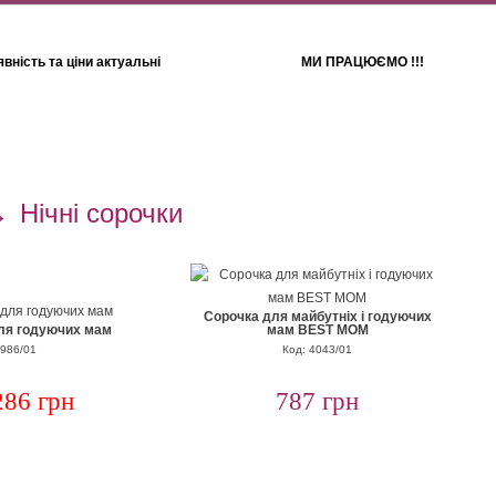
вність та ціни актуальні
МИ ПРАЦЮЄМО !!!
Для дітей
Рушники
→
Нічні сорочки
Сорочка для майбутніх і годуючих
для годуючих мам
мам BEST MOM
1986/01
Код: 4043/01
286 грн
787 грн