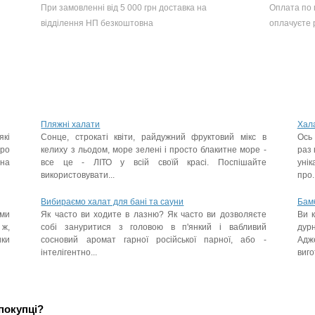
При замовленні від 5 000 грн доставка на
Оплата по п
відділення НП безкоштовна
оплачуєте р
Пляжні халати
Хала
які
Сонце, строкаті квіти, райдужний фруктовий мікс в
Ось 
про
келиху з льодом, море зелені і просто блакитне море -
раз 
 на
все це - ЛІТО у всій своїй красі. Поспішайте
уні
використовувати...
про..
Вибираємо халат для бані та сауни
Бамб
ими
Як часто ви ходите в лазню? Як часто ви дозволяєте
Ви к
 ж,
собі зануритися з головою в п'янкий і вабливий
дурн
ики
сосновий аромат гарної російської парної, або -
Адж
інтелігентно...
виго
покупці?