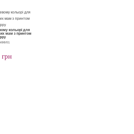
вому кольорі для
чих мам з принтом
ppy
7498/01
 грн