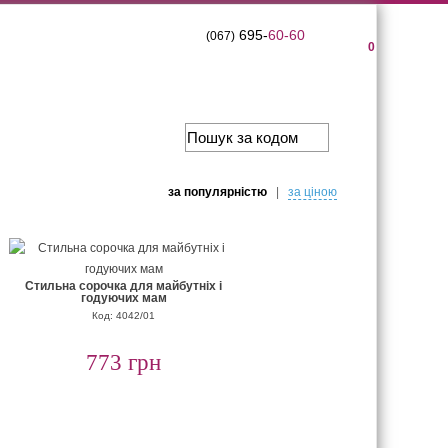
695-
60-60
(067)
0
за популярнiстю
|
за цiною
Стильна сорочка для майбутніх і
годуючих мам
Код: 4042/01
773 грн