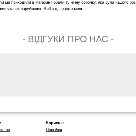
ли ми приходили в магазин і брали ту нічну сорочку, яка була нашого роз
 вишуканих зарубіжних. Вибір є, повірте мені.
- ВIДГУКИ ПРО НАС -
:
Корисне:
ставка
Наш блог