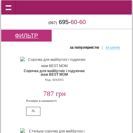
695-
60-60
(067)
ФИЛЬТР
за популярнiстю
|
за цiною
Сорочка для майбутніх і годуючих
мам BEST MOM
Код: 4043/01
787 грн
Розміри в наявності:
XL