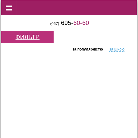
695-
60-60
(067)
ФИЛЬТР
за популярнiстю
|
за цiною