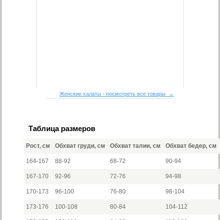
Женские халаты - посмотреть все товары →
Таблица размеров
Рост, см
Обхват груди, см
Обхват талии, см
Обхват бедер, см
164-167
88-92
68-72
90-94
167-170
92-96
72-76
94-98
170-173
96-100
76-80
98-104
173-176
100-108
80-84
104-112