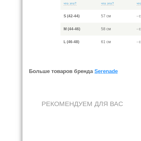
что это?
что это?
чт
S (42-44)
57 см
- 
M (44-46)
58 см
- 
L (46-48)
61 см
- 
Больше товаров бренда
Serenade
РЕКОМЕНДУЕМ ДЛЯ ВАС