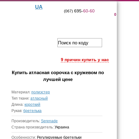
UA
695-
60-60
(067)
0
9 причин купить у нас
Купить
атласная сорочка с кружевом
по
лучшей цене
Материал:
полиэстер
Тип ткани:
атласный
Длина:
короткий
Рукав:
бретелька
Производитель:
Serenade
Страна производитель:
Украина
Особенности:
Регулируемые бретельки