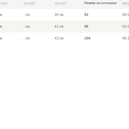
Размер на ночнушке
о это?
что это?
что это?
как 
см
- см
39 см
92
88-
см
- см
41 см
96
92-
см
- см
43 см
100
96-