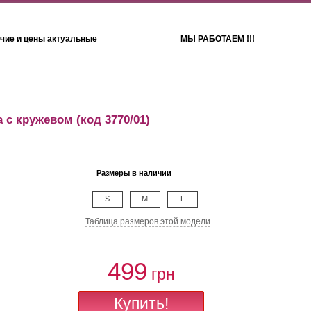
чие и цены актуальные
МЫ РАБОТАЕМ !!!
Детям
Полотенца
а с кружевом
(код 3770/01)
Размеры в наличии
S
M
L
Таблица размеров этой модели
499
грн