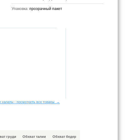
Упаковка:
прозрачный пакет
 халаты - посмотреть все товары →
ват груди
Обхват талии
Обхват бедер