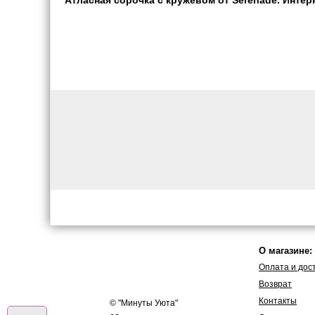
Атласная сорочка с кружевом от Serenade. Интерн
О магазине:
Оплата и дос
Возврат
Контакты
© "
Минуты Уюта
"