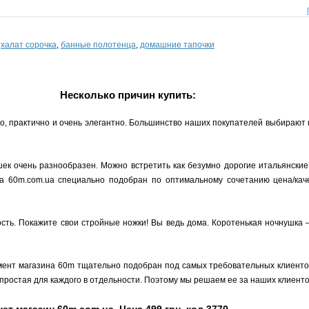
,
халат сорочка
,
банные полотенца
,
домашние тапочки
Несколько причин купить:
но, практично и очень элегантно. Большинство наших покупателей выбирают
ек очень разнообразен. Можно встретить как безумно дорогие итальянские
на 60m.com.ua специально подобран по оптимальному сочетанию цена/кач
ость. Покажите свои стройные ножки! Вы ведь дома. Коротенькая ночнушка 
мент магазина 60m тщательно подобран под самых требовательных клиентов,
простая для каждого в отдельности. Поэтому мы решаем ее за наших клиенто