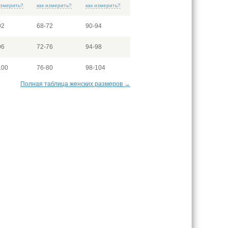
измерить?
как измерить?
как измерить?
92
68-72
90-94
96
72-76
94-98
100
76-80
98-104
Полная таблица женских размеров →