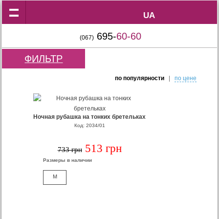
UA
UA
695-
60-60
(067)
ФИЛЬТР
по популярности
|
по цене
Ночная рубашка на тонких бретельках
Код: 2034/01
513 грн
733 грн
Размеры в наличии
M