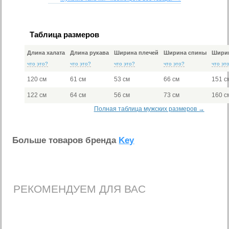
Таблица размеров
Длина халата
Длина рукава
Ширина плечей
Ширина спины
Ширин
что это?
что это?
что это?
что это?
что эт
120 см
61 см
53 см
66 см
151 с
122 см
64 см
56 см
73 см
160 с
Полная таблица мужских размеров →
Больше товаров бренда
Key
РЕКОМЕНДУЕМ ДЛЯ ВАС