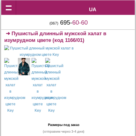
UA
UA
695-
60-60
(067)
➜
Пушистый длинный мужской халат в
изумрудном цвете
(код 1166/01)
Размеры под заказ
(отправим через 3-4 дня)