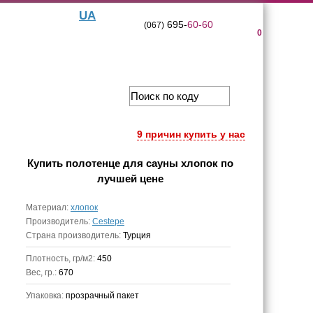
UA
695-
60-60
(067)
0
9 причин купить у нас
Купить
полотенце для сауны хлопок
по
лучшей цене
Материал:
хлопок
Производитель:
Cestepe
Страна производитель:
Турция
Плотность, гр/м2:
450
Вес, гр.:
670
Упаковка:
прозрачный пакет