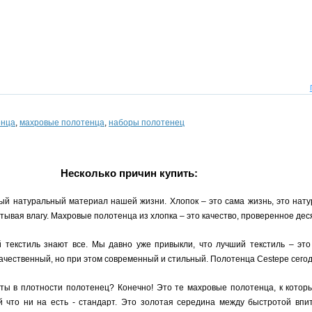
енца
,
махровые полотенца
,
наборы полотенец
Несколько причин купить:
ый натуральный материал нашей жизни. Хлопок – это сама жизнь, это нату
ывая влагу. Махровые полотенца из хлопка – это качество, проверенное де
й текстиль знают все. Мы давно уже привыкли, что лучший текстиль – это
качественный, но при этом современный и стильный. Полотенца Cestepe сегод
рты в плотности полотенец? Конечно! Это те махровые полотенца, к кото
 что ни на есть - стандарт. Это золотая середина между быстротой впи