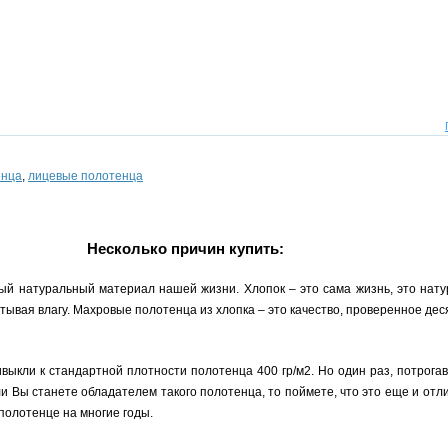
енца
,
лицевые полотенца
Несколько причин купить:
ый натуральный материал нашей жизни. Хлопок – это сама жизнь, это нату
ывая влагу. Махровые полотенца из хлопка – это качество, проверенное де
ивыкли к стандартной плотности полотенца 400 гр/м2. Но один раз, потрога
сли Вы станете обладателем такого полотенца, то поймете, что это еще и от
 полотенце на многие годы.