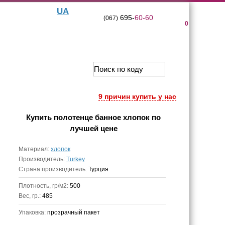
UA
695-
60-60
(067)
0
9 причин купить у нас
Купить
полотенце банное хлопок
по
лучшей цене
Материал:
хлопок
Производитель:
Turkey
Страна производитель:
Турция
Плотность, гр/м2:
500
Вес, гр.:
485
Упаковка:
прозрачный пакет