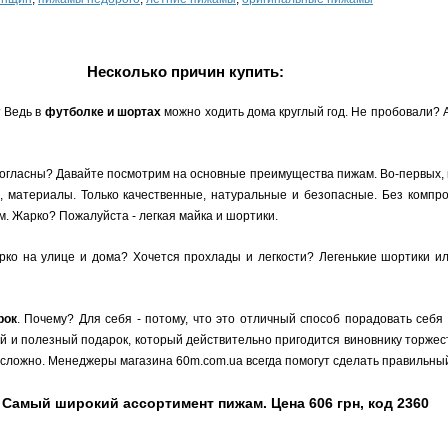
Несколько причин купить:
? Ведь в
футболке и шортах
можно ходить дома круглый год. Не пробовали?
согласны? Давайте посмотрим на основные преимущества пижам. Во-первых, 
, материалы. Только качественные, натуральные и безопасные. Без компро
. Жарко? Пожалуйста - легкая майка и шортики.
о на улице и дома? Хочется прохлады и легкости? Легенькие шортики или
рок
. Почему? Для себя - потому, что это отличный способ порадовать себя
ый и полезный подарок, который действительно пригодится виновнику торжест
сложно. Менеджеры магазина 60m.com.ua всегда помогут сделать правильный
 Самый широкий ассортимент пижам. Цена 606 грн, код 2360