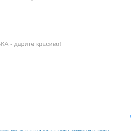
 - дарите красиво!
енщин
,
пижамы недорого
,
летние пижамы
,
оригинальные пижамы