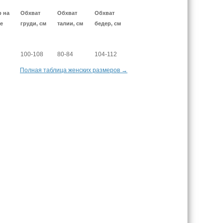
р на
Обхват
Обхват
Обхват
е
груди, см
талии, см
бедер, см
100-108
80-84
104-112
Полная таблица женских размеров →