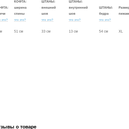
КОФТА:
ШТАНЫ:
ШТАНЫ:
ОФТА:
ширина
внешний
внутренний
ШТАНЫ:
Разме
ечи
спины
шов
шов
бедра
пижам
о это?
что это?
что это?
что это?
что это?
см
51 см
33 см
13 см
54 см
XL
тзывы о товаре