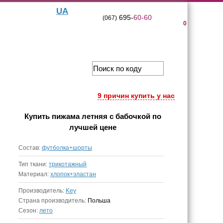
UA
695-
60-60
(067)
0
9 причин купить у нас
Купить
пижама летняя с бабочкой
по
лучшей цене
Состав:
футболка+шорты
Тип ткани:
трикотажный
Материал:
хлопок+эластан
Производитель:
Key
Страна производитель:
Польша
Сезон:
лето