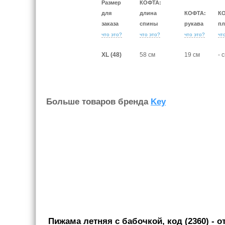
Размер
КОФТА:
для
длина
КОФТА:
К
заказа
спины
рукава
пл
что это?
что это?
что это?
чт
XL (48)
58 см
19 см
- 
Больше товаров бренда
Key
Пижама летняя с бабочкой, код (2360)
- о